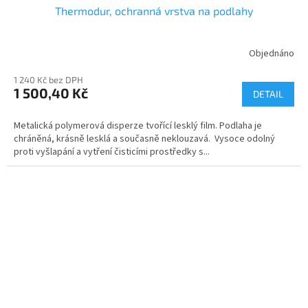
Thermodur, ochranná vrstva na podlahy
Objednáno
Průměrné
hodnocení
1 240 Kč bez DPH
produktu
1 500,40 Kč
je
DETAIL
4,7
z
Metalická polymerová disperze tvořící lesklý film. Podlaha je
5
chráněná, krásně lesklá a současně neklouzavá. Vysoce odolný
hvězdiček.
proti vyšlapání a vytření čisticími prostředky s...