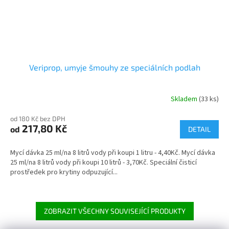
Veriprop, umyje šmouhy ze speciálních podlah
Skladem
(33 ks)
Průměrné
hodnocení
od 180 Kč bez DPH
produktu
217,80 Kč
od
je
DETAIL
5,0
z
Mycí dávka 25 ml/na 8 litrů vody při koupi 1 litru - 4,40Kč. Mycí dávka
5
25 ml/na 8 litrů vody při koupi 10 litrů - 3,70Kč. Speciální čisticí
hvězdiček.
prostředek pro krytiny odpuzující...
ZOBRAZIT VŠECHNY SOUVISEJÍCÍ PRODUKTY