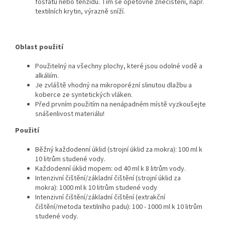
fosfátů nebo tenzidů. Tím se opětovné znečištění, např.
textilních krytin, výrazně sníží.
Oblast použití
Použitelný na všechny plochy, které jsou odolné vodě a
alkáliím.
Je zvláště vhodný na mikroporézní slinutou dlažbu a
koberce ze syntetických vláken.
Před prvním použitím na nenápadném místě vyzkoušejte
snášenlivost materiálu!
Použití
Běžný každodenní úklid (strojní úklid za mokra): 100 ml k
10 litrům studené vody.
Každodenní úklid mopem: od 40 ml k 8 litrům vody.
Intenzivní čištění/základní čištění (strojní úklid za
mokra): 1000 ml k 10 litrům studené vody
Intenzivní čištění/základní čištění (extrakční
čištění/metoda textilního padu): 100 - 1000 ml k 10 litrům
studené vody.