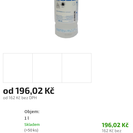
od
196,02 Kč
od
162 Kč
bez DPH
Měrná
Objem:
cena:
1 l
196,02 Kč
Skladem
(>50 ks)
162 Kč bez