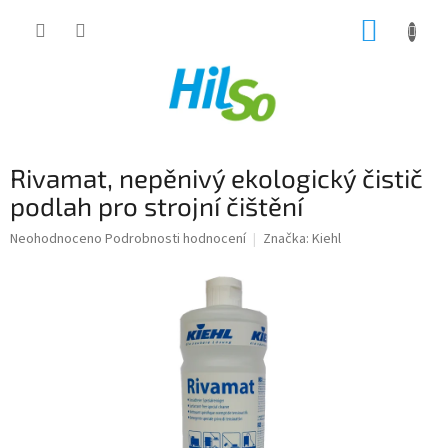
Přejít
NÁKUP
na
obsah
KOŠÍK
Rivamat, nepěnivý ekologický čistič
podlah pro strojní čištění
Průměrné
Neohodnoceno
Podrobnosti hodnocení
Značka:
Kiehl
hodnocení
produktu
je
0,0
z
5
hvězdiček.