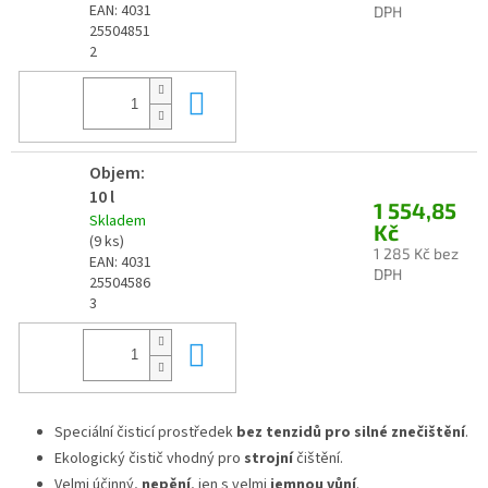
EAN:
4031
DPH
25504851
2
Do košíku
Objem:
10 l
1 554,85
Skladem
Kč
(9 ks)
1 285 Kč bez
EAN:
4031
DPH
25504586
3
Do košíku
Speciální čisticí prostředek
bez tenzidů pro silné znečištění
.
Ekologický čistič vhodný pro
strojní
čištění.
Velmi účinný,
nepění
, jen s velmi
jemnou vůní
.