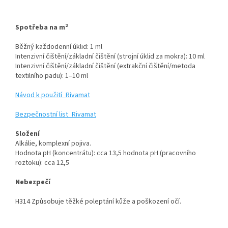
Spotřeba na m²
Běžný každodenní úklid: 1 ml
Intenzivní čištění/základní čištění (strojní úklid za mokra): 10 ml
Intenzivní čištění/základní čištění (extrakční čištění/metoda
textilního padu): 1–10 ml
Návod k použití_Rivamat
Bezpečnostní list_Rivamat
Složení
Alkálie, komplexní pojiva.
Hodnota pH (koncentrátu): cca 13,5 hodnota pH (pracovního
roztoku): cca 12,5
Nebezpečí
H314 Způsobuje těžké poleptání kůže a poškození očí.