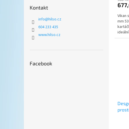
677,
Kontakt
Vikan 
info
@
hilso.cz
mm 536
kartáč
604 233 435
ideální
www.hilso.cz
k...
Facebook
Desgo
prost
alde