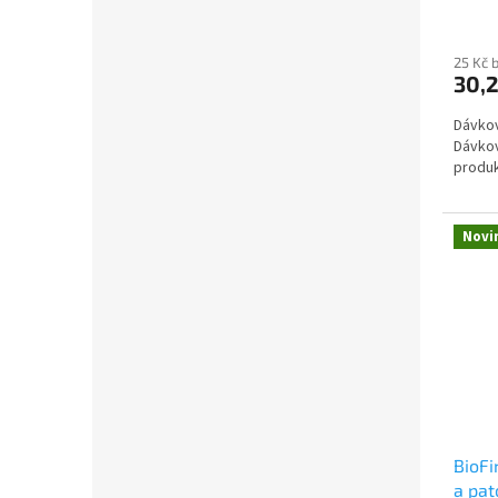
25 Kč 
30,2
Dávkov
Dávkov
produk
Novi
BioFi
a pa