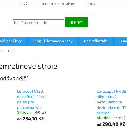
O NÁS
OBCHODNÍ PODMÍNKY
GDPR
HLEDAT
dové pomůcky
Blog - informace a rady
Naši zákazníci
O n
vé stroje
zmrzlinové stroje
odávanější
Lerasept L420,
Lerasept FP 408
dezinfekční čistič
alkoholová
nejen pro
bezoplachová
potravinářství
dezinfekce do 15
Skladem
(>50 ks)
sekund
Skladem
(>50 ks)
254,10 Kč
od
290,40 Kč
od