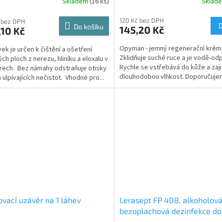
Skladem
(16 ks)
Sklad
120 Kč bez DPH
 bez DPH
Do košíku
145,20 Kč
10 Kč
Opyman - jemný regenerační krém
vek je určen k čištění a ošetření
Zklidňuje suché ruce a je vodě-od
ch ploch z nerezu, hliníku a eloxalu v
Rychle se vstřebává do kůže a zaji
érech. Bez námahy odstraňuje otisky
dlouhodobou vlhkost. Doporučuje
 ulpívajících nečistot. Vhodné pro...
zvláště...
vací uzávěr na 1 láhev
Lerasept FP 408, alkoholov
bezoplachová dezinfekce do
sekund