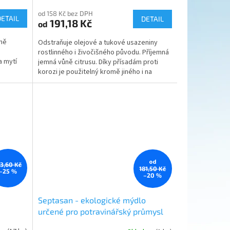
od 158 Kč bez DPH
DETAIL
DETAIL
191,18 Kč
od
vně
Odstraňuje olejové a tukové usazeniny
rostlinného i živočišného původu. Příjemná
a mytí
jemná vůně citrusu. Díky přísadám proti
korozi je použitelný kromě jiného i na
plochy z...
od
93,60 Kč
181,50 Kč
–25 %
–20 %
Septasan - ekologické mýdlo
určené pro potravinářský průmysl