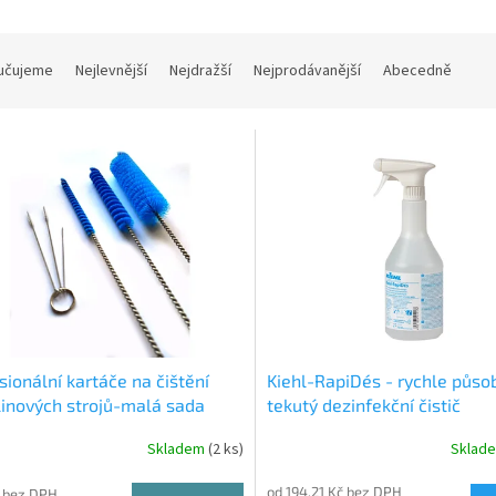
učujeme
Nejlevnější
Nejdražší
Nejprodávanější
Abecedně
sionální kartáče na čištění
Kiehl-RapiDés - rychle působ
inových strojů-malá sada
tekutý dezinfekční čistič
Skladem
(2 ks)
Sklad
od 194,21 Kč bez DPH
 bez DPH