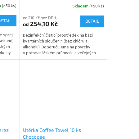
m
(>50 ks)
Skladem
(>50 ks)
Průměrné
hodnocení
od 210 Kč bez DPH
produktu
DETAIL
DETAIL
254,10 Kč
od
je
4,8
e spreji
Dezinfekční čisticí prostředek na bázi
z
sekund).
kvartérních sloučenin (bez chlóru a
5
řských
alkoholu). Doporučujeme na povrchy
hvězdiček.
plochy
v potravinářském průmyslu a veřejných...
nerez
Utěrka Coffee Towel 10 ks
Chocopee