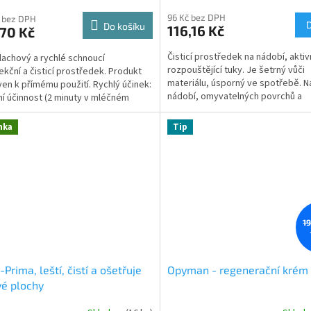
96 Kč bez DPH
 bez DPH
Do košíku
116,16 Kč
70 Kč
Čisticí prostředek na nádobí, akti
achový a rychlé schnoucí
rozpouštějící tuky. Je šetrný vůči
ekční a čisticí prostředek. Produkt
materiálu, úsporný ve spotřebě. N
ven k přímému použití. Rychlý účinek:
nádobí, omyvatelných povrchů a
ní účinnost (2 minuty v mléčném
předmětů, které jsou odolné...
/5 minut v...
nka
Tip
1
-Prima, leští, čistí a ošetřuje
Opyman - regenerační krém
é plochy