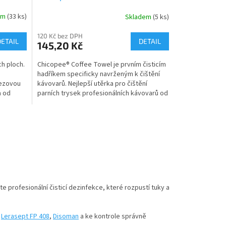
em
(33 ks)
Skladem
(5 ks)
120 Kč bez DPH
DETAIL
DETAIL
145,20 Kč
ch ploch.
Chicopee® Coffee Towel je prvním čisticím
hadříkem specificky navrženým k čištění
rezovou
kávovarů. Nejlepší utěrka pro čištění
a od
parních trysek profesionálních kávovarů od
usazenin...
te profesionální čisticí dezinfekce, které rozpustí tuky a
,
Lerasept FP 408
,
Disoman
a ke kontrole správně