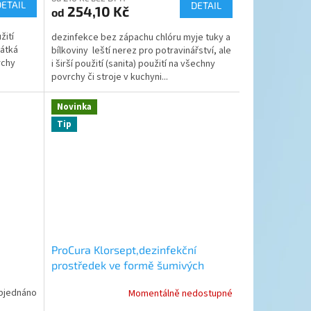
DETAIL
DETAIL
254,10 Kč
od
žití
dezinfekce bez zápachu chlóru myje tuky a
rátká
bílkoviny leští nerez pro potravinářství, ale
rchy
i širší použití (sanita) použití na všechny
povrchy či stroje v kuchyni...
Novinka
Tip
ProCura Klorsept,dezinfekční
prostředek ve formě šumivých
tablet
bjednáno
Momentálně nedostupné
Průměrné
hodnocení