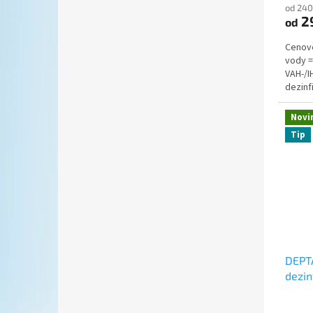
od 240
2
od
Cenově
vody =
VAH-/I
dezinf
ploch A
Novi
Tip
DEPT
dezin
potra