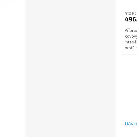
410 Kč
496,
Přípra
kovový
interi
prstů a
Dávko