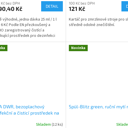
 Kč bez DPH
100 Kč bez DPH
DETAIL
90,40 Kč
121 Kč
 výhodné, jedna dávka 25 ml / 1 l
Kartáč pro zmrzlinové stroje pro s
 6 Kč Podle EN přezkoušený a
středně odolné znečištění.
HO zaregistrovaný čistící a
ikující prostředek pro dezinfekci
lkalický...
nka
Novinka
A DWR, bezoplachový
Spül-Blitz green, ruční mytí
fekční a čisticí prostředek na
vinářské povrchy
Skladem
(12 ks)
Sklad