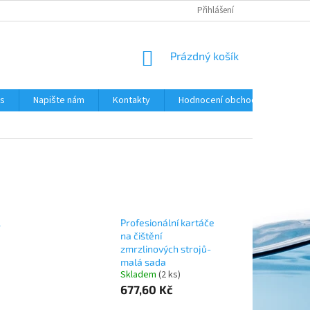
Přihlášení
NÁKUPNÍ
Prázdný košík
KOŠÍK
ás
Napište nám
Kontakty
Hodnocení obchodu
,
Profesionální kartáče
na čištění
zmrzlinových strojů-
malá sada
Skladem
(2 ks)
677,60 Kč