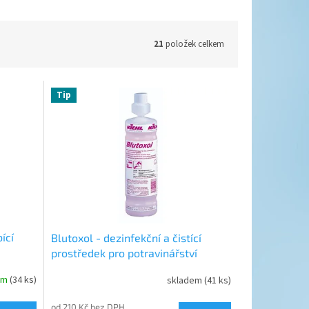
21
položek celkem
Tip
ící
Blutoxol - dezinfekční a čistící
prostředek pro potravinářství
em
(34 ks)
skladem
(41 ks)
od 210 Kč bez DPH