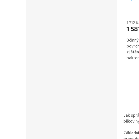
1 312 
1 58
Účinný
povrch
zjiště
bakter
sec. Pr
Jak sprá
bílkovin
Základní
provede