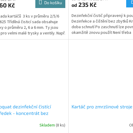
Do košíku
235 Kč
60 Kč
od
Dezinfekční čistič připravený k pou
sada kartáčů 3 ks v průměru 2/5/6
Dezinfekce a čištění bez zbytků K
25 Třídílná čisticí sada obsahuje
doba schnutí Po zaschnutí lze pov
ky o průměru 2, 6 a 6 mm. Ty jsou
okamžitě znovu použít Není třeba
 pro velmi malé trysky a ventily. Např.
oplachovat vodou...
quat dezinfekční čistící
Kartáč pro zmrzlinové stroje
ředek - koncentrát bez
hydů
Skladem
(8 ks)
O