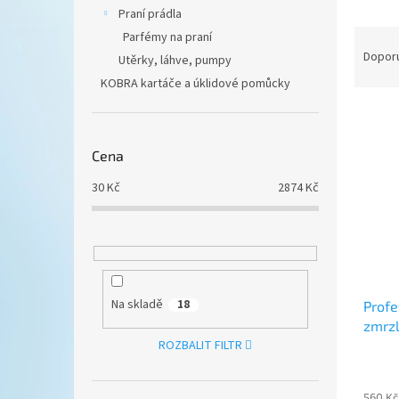
n
Praní prádla
e
Ř
Parfémy na praní
l
a
Dopor
Utěrky, láhve, pumpy
z
KOBRA kartáče a úklidové pomůcky
e
V
n
ý
í
p
p
Cena
i
r
30
Kč
2874
Kč
s
o
p
d
r
u
o
k
d
t
u
ů
Na skladě
18
Profe
k
zmrzl
t
ROZBALIT FILTR
ů
560 Kč