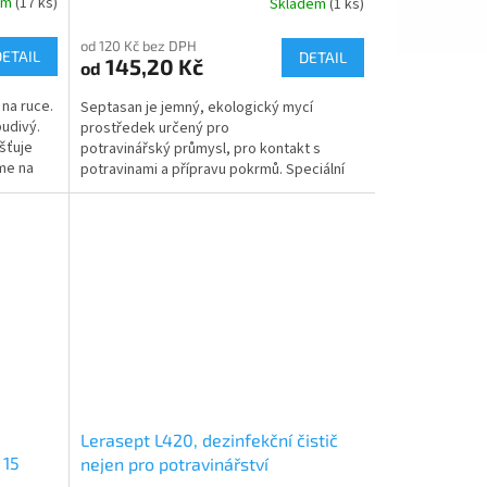
em
(17 ks)
Skladem
(1 ks)
Průměrné
hodnocení
od 120 Kč bez DPH
produktu
DETAIL
DETAIL
145,20 Kč
od
je
5,0
 na ruce.
Septasan je jemný, ekologický mycí
z
pudivý.
prostředek určený pro
5
šťuje
potravinářský průmysl, pro kontakt s
hvězdiček.
me na
potravinami a přípravu pokrmů. Speciální
látky na ochranu pokožky a aktivní...
á
Lerasept L420, dezinfekční čistič
 15
nejen pro potravinářství