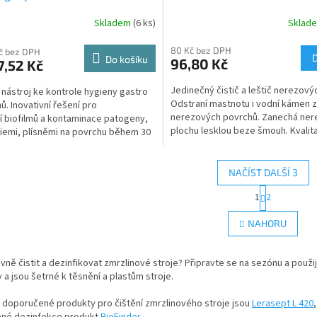
Skladem
(6 ks)
Sklad
Průměrné
hodnocení
80 Kč bez DPH
produktu
Kč bez DPH
Do košíku
96,80 Kč
7,52 Kč
je
5,0
Jedinečný čistič a leštič nerezový
 nástroj ke kontrole hygieny gastro
z
Odstraní mastnotu i vodní kámen z
ů. Inovativní řešení pro
5
nerezových povrchů. Zanechá ne
ní biofilmů a kontaminace patogeny,
hvězdiček.
plochu lesklou beze šmouh. Kvalit
iemi, plísněmi na povrchu během 30
výrobce Kiehl....
o rychlou...
NAČÍST DALŠÍ 3
S
1
2
O
t
r
v
NAHORU
á
l
n
á
k
d
vně čistit a dezinfikovat zmrzlinové stroje? Připravte se na sezónu a použij
o
a
v
y a jsou šetrné k těsnění a plastům stroje.
c
á
í
n
 doporučené produkty pro čištění zmrzlinového stroje jsou
Lerasept L 420
p
í
né dezinfekce produkt
BioFinder
.