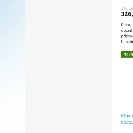
270 Kč
326,
Bezopl
dezinf
připra
biocid
sektoru
Novi
Eloxa
kovov