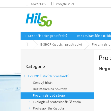
Přejít
604 233 435
info@hilso.cz
na
obsah
E-SHOP čisticích prostředků
KOBRA kartáče a úkli
Domů
E-SHOP čisticích prostředků
Pro zmrzlino
P
Pro 
o
Přeskočit
s
Kategorie
kategorie
Nejpr
t
r
E-SHOP čisticích prostředků
a
Cenový trhák
n
Dezinfekce na povrchy
n
í
Pro zmrzlinové stroje
p
Ekologická profesionální čistidla
a
Profesionální čistidla