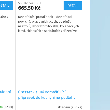
550 Kč bez DPH
produktu
DETAIL
DETAIL
665,50 Kč
je
5,0
labé a
Dezinfekční prostředek k dezinfekci
z
povrchů, pracovních ploch, ovzduší,
5
nástrojů, laboratorního skla, kojeneckých
hvězdiček.
lahví, chladících a sanitárních zařízení ve
stravovacích...
 nádobí
Grasset - silný odmašťující
přípravek do kuchyní na podlahy
em
(12 ks)
skladem
(>50 ks)