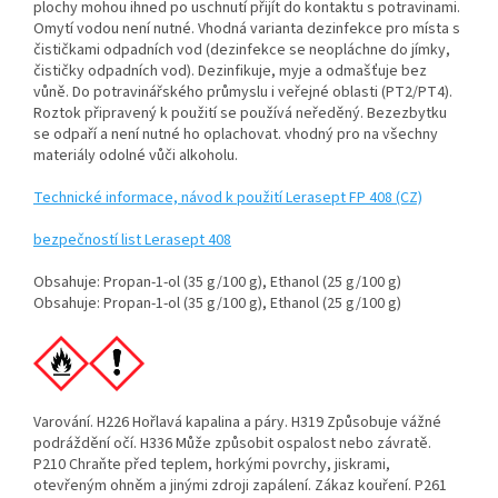
plochy mohou ihned po uschnutí přijít do kontaktu s potravinami.
Omytí vodou není nutné. Vhodná varianta dezinfekce pro místa s
čističkami odpadních vod (dezinfekce se neopláchne do jímky,
čističky odpadních vod). Dezinfikuje, myje a odmašťuje bez
vůně. Do potravinářského průmyslu i veřejné oblasti (PT2/PT4).
Roztok připravený k použití se používá neředěný. Bezezbytku
se odpaří a není nutné ho oplachovat. vhodný pro na všechny
materiály odolné vůči alkoholu.
Technické informace, návod k použití Lerasept FP 408 (CZ)
bezpečností list Lerasept 408
Obsahuje: Propan-1-ol (35 g/100 g), Ethanol (25 g/100 g)
Obsahuje: Propan-1-ol (35 g/100 g), Ethanol (25 g/100 g)
Varování. H226 Hořlavá kapalina a páry. H319 Způsobuje vážné
podráždění očí. H336 Může způsobit ospalost nebo závratě.
P210 Chraňte před teplem, horkými povrchy, jiskrami,
otevřeným ohněm a jinými zdroji zapálení. Zákaz kouření. P261