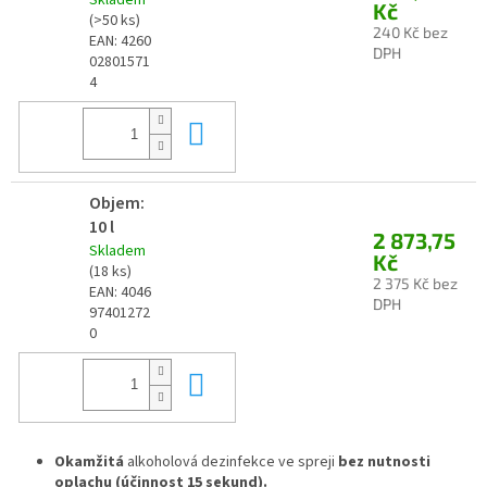
Skladem
Kč
(>50 ks)
240 Kč bez
EAN:
4260
DPH
02801571
4
Do košíku
Objem:
10 l
2 873,75
Skladem
Kč
(18 ks)
2 375 Kč bez
EAN:
4046
DPH
97401272
0
Do košíku
Okamžitá
alkoholová dezinfekce ve spreji
bez nutnosti
oplachu (účinnost 15 sekund).