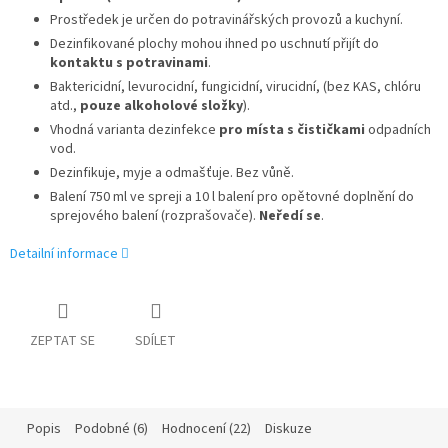
Prostředek je určen do potravinářských provozů a kuchyní.
Dezinfikované plochy mohou ihned po uschnutí přijít do
kontaktu s potravinami
.
Baktericidní, levurocidní, fungicidní, virucidní, (bez KAS, chlóru
atd.,
pouze alkoholové složky
).
Vhodná varianta dezinfekce
pro místa s čističkami
odpadních
vod.
Dezinfikuje, myje a odmašťuje. Bez vůně.
Balení 750 ml ve spreji a 10 l balení pro opětovné doplnění do
sprejového balení (rozprašovače).
Neředí se
.
Detailní informace
ZEPTAT SE
SDÍLET
Popis
Podobné (6)
Hodnocení (22)
Diskuze