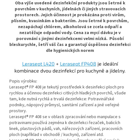
Oba výše uvedené dezinfekční produkty jsou šetrné k
povrchům v kuchyních, jídelnách či jiných stravovacích
prostorech. Jejich účinnost je prokázána proti virům,
plísním, kvasinkám a bakteriím. Jsou šetrné k povrchům,
nezapáchají chlórem, alkoholová se zcela odpaří a
nezatěžuje odpadní vody. Cena za mycí dávku je v
porovnání s jinými dezinfekcemi velmi nízká. Působí
bleskurychle, šetří váš čas a garantují úspěšnou dezinfekci
dle hygienických norem
Lerasept L420
+
Lerasept FP408
je ideální
kombinace dvou dezinfekcí pro kuchyně a jídelny.
Popis výrobku:
Lerasept® FP 408 je tekutý prostředek k desinfekci ploch pro
rychlou a účinnou dezinfekci citlivých hladkých povrchů, všude
tam, kde nutná rychlá a trvalá dezinfekce: Potravinářské
podniky, nápojový průmysl, sanitární zařízení a jiné veřejné
prostory.
Lerasept® FP 408 se v oblasti zpracování nebo manpulace s
potravinami používá zejména k dezinfekci řezaček, balicích
linek, plastových pádů, vah, nářezových zařízení, pracovních
ploch (například v obchodě / kuchyni), zařízení atd.