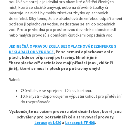
používá ve spreji a je ideální pro okamžité očištění členitých
míst, která se složitě umývají, nebo na dřevěné špalky či
nástroje, na nichž by mohly zůstávat zbytky oplachových
dezinfekcí. Díky tomu, že se alkoholová dezinfekce odpaří a není
potřeba ji oplachovat vodou, nedostane se ani do odpadních
vod. Proto je vhodná pro prostorovou dezinfekci domácností
nebo malých provozů s domácími čističkami odpadních vod.
JEDINEČNÁ OPRAVDU ZCELA BEZOPLACHOVÁ DEZINFEKCE S
DEKLARACÍ OD VÝROBCE
, že se nemusí oplachovat ani z
ploch, kde se připravují potraviny. Mnohé jiné
"bezoplachové" dezinfekce mají příměsi (KAS, chlór či
jiné), které se musí z ploch pro potraviny omýt!
Balení:
750ml lahve se sprejem - 12 ks v kartonu.
10l kanystr - doporučujeme výpustní kohout pro přelévání
do rozprašovače
Vyzkoušejte na vašem provozu obě dezinfekce, které jsou
schváleny pro potravinářské a stravovací provozy.
Lerasept L420
a
Lerasept FP408
.