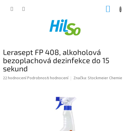
Přejít
NÁKUP
na
obsah
KOŠÍK
Lerasept FP 408, alkoholová
bezoplachová dezinfekce do 15
sekund
Průměrné
22 hodnocení
Podrobnosti hodnocení
Značka:
Stockmeier Chemie
hodnocení
produktu
je
5,0
z
5
hvězdiček.