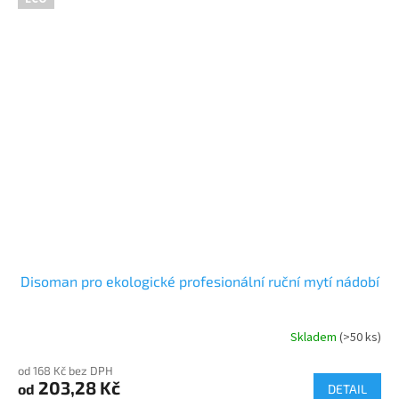
Disoman pro ekologické profesionální ruční mytí nádobí
Skladem
(>50 ks)
Průměrné
hodnocení
od 168 Kč bez DPH
produktu
203,28 Kč
od
je
DETAIL