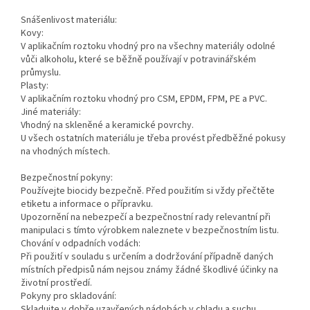
Snášenlivost materiálu:
Kovy:
V aplikačním roztoku vhodný pro na všechny materiály odolné
vůči alkoholu, které se běžně používají v potravinářském
průmyslu.
Plasty:
V aplikačním roztoku vhodný pro CSM, EPDM, FPM, PE a PVC.
Jiné materiály:
Vhodný na skleněné a keramické povrchy.
U všech ostatních materiálu je třeba provést předběžné pokusy
na vhodných místech.
Bezpečnostní pokyny:
Používejte biocidy bezpečně. Před použitím si vždy přečtěte
etiketu a informace o přípravku.
Upozornění na nebezpečí a bezpečnostní rady relevantní při
manipulaci s tímto výrobkem naleznete v bezpečnostním listu.
Chování v odpadních vodách:
Při použití v souladu s určením a dodržování případně daných
místních předpisů nám nejsou známy žádné škodlivé účinky na
životní prostředí.
Pokyny pro skladování:
Skladujte v dobře uzavřených nádobách v chladu a suchu.