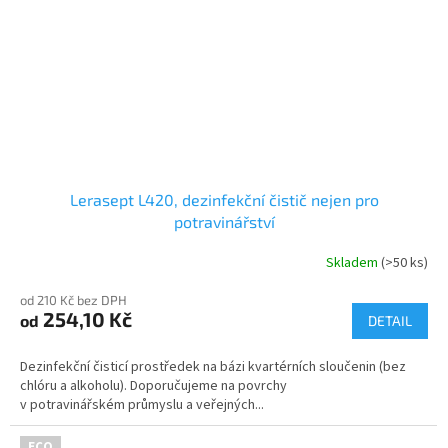
Lerasept L420, dezinfekční čistič nejen pro
potravinářství
Skladem
(>50 ks)
Průměrné
hodnocení
od 210 Kč bez DPH
produktu
254,10 Kč
od
je
DETAIL
4,8
z
Dezinfekční čisticí prostředek na bázi kvartérních sloučenin (bez
5
chlóru a alkoholu). Doporučujeme na povrchy
hvězdiček.
v potravinářském průmyslu a veřejných...
ECO