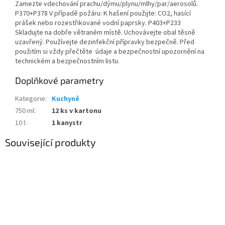
Zamezte vdechování prachu/dýmu/plynu/mlhy/par/aerosolů.
P370+P378 V případě požáru: K hašení použijte: CO2, hasící
prášek nebo rozestřikované vodní paprsky. P403+P233
Skladujte na dobře větraném místě. Uchovávejte obal těsně
uzavřený. Používejte dezinfekční přípravky bezpečně. Před
použitím si vždy přečtěte údaje a bezpečnostní upozornění na
technickém a bezpečnostním listu.
Doplňkové parametry
Kategorie
:
Kuchyně
750 ml
:
12 ks v kartonu
10 l
:
1 kanystr
Související produkty