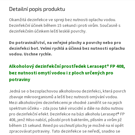
Detailní popis produktu
Okamžitá dezinfekce ve spreji bez nutnosti oplachu vodou.
Dezinfekční účinek během 15 sekund i proti virům. Současně s
dezinfekčním účinkem leští lesklé povrchy.
Do potravinářství, na veřejné plochy a povrchy nebo pro
dezinfekci bot. Velmi rychlá a účinná bez nutnosti oplachu
vodou. Uschne rychle.
Alkoholový dezinfekční prostředek Lerasept® FP 408,
bez nutnosti omytí vodou i z ploch určených pro
potraviny
Jedná se o bezoplachovou alkoholovou dezinfekci, která povrch
zbavuje mikroorganismů a leští bez nutnosti omývání vodou.
Mezi alkoholovými dezinfekcemi je vhodné zaměřit se na jejich
spektrum účinku – zda jsou také virucidní a dále na dobu nutnou
pro dezinfekční efekt. Dezinfekce na bázi alkoholu Lerasept® FP
408, jenž Hilso nabízí, působí proti bakteriím, plísním a virům již
během 15 sekund. Ihned po uschnutí plochy je možné na ní opět
zpracovávat potraviny. Tato dezinfekce se neředí, snadno se