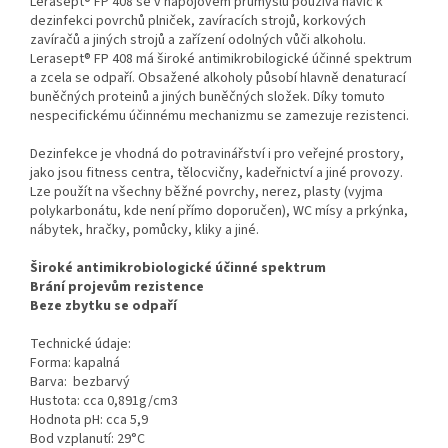
Lerasept® FP 408 se v nápojovém průmyslu používá navíc k
dezinfekci povrchů plniček, zavíracích strojů, korkových
zavíračů a jiných strojů a zařízení odolných vůči alkoholu.
Lerasept® FP 408 má široké antimikrobilogické účinné spektrum
a zcela se odpaří. Obsažené alkoholy působí hlavně denaturací
buněčných proteinů a jiných buněčných složek. Díky tomuto
nespecifickému účinnému mechanizmu se zamezuje rezistenci.
Dezinfekce je vhodná do potravinářství i pro veřejné prostory,
jako jsou fitness centra, tělocvičny, kadeřnictví a jiné provozy.
Lze použít na všechny běžné povrchy, nerez, plasty (vyjma
polykarbonátu, kde není přímo doporučen), WC mísy a prkýnka,
nábytek, hračky, pomůcky, kliky a jiné.
Široké antimikrobiologické účinné spektrum
Brání projevům rezistence
Beze zbytku se odpaří
Technické údaje:
Forma: kapalná
Barva: bezbarvý
Hustota: cca 0,891g/cm3
Hodnota pH: cca 5,9
Bod vzplanutí: 29°C