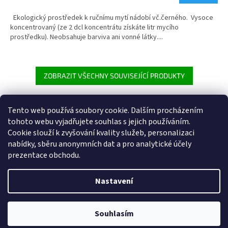
5,0
z
Ekologický prostředek k ručnímu mytí nádobí vč.černého. Vysoce
5
koncentrovaný (ze 2 dcl koncentrátu získáte litr mycího
hvězdiček.
prostředku). Neobsahuje barviva ani vonné látky....
ZOBRAZIT VŠECHNY SOUVISEJÍCÍ PRODUKTY
Tento web používá soubory cookie. Dalším procházením
Z
tohoto webu vyjadřujete souhlas s jejich používáním.
á
Cookie
slouží k zvyšování kvality služeb, personalizaci
Heureka.cz
p
nabídky, sběru anonymních dat a pro analytické účely
a
prezentace obchodu.
t
í
Nastavení
Vytvořil Shoptet
Souhlasím
Copyright 2026
Hilso
. Všechna práva vyhrazena.
Dárek ke každé objednávce.