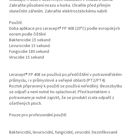
Zabraňte působení mrazu a horka. Chraňte před přímým
slunečním zářením. Zabraňte elektrostatickému nabití.
Použití:
Doba aplikace pro Lerasept® FP 408 (20°C) podle evropských
norem podle čištění:
Baktericidie 15 sekund
Levurocidie 15 sekund
Fungicidie 180 sekund
Virucidie 15 sekund
Lerasept® FP 408 se používá po předčištění v potravinářském-
průmyslu, i v průmyslové a veřejné oblasti (PT2/PT4).
Roztok připravený k použití se používá neředěný. Bezezbytku
se odpaří a není nutné ho oplachovat. Před kontaktem s
potravinami je nutné zajistit, že se produkt zcela odpařil z
ošetřených ploch.
Pouze pro profesionální použití.
Baktericidní, levurocidní, fungicidní, virucidní. Dezinfikované