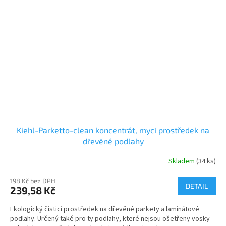
Kiehl-Parketto-clean koncentrát, mycí prostředek na
dřevěné podlahy
Skladem
(34 ks)
Průměrné
hodnocení
198 Kč bez DPH
produktu
DETAIL
239,58 Kč
je
5,0
Ekologický čisticí prostředek na dřevěné parkety a laminátové
z
podlahy. Určený také pro ty podlahy, které nejsou ošetřeny vosky
5