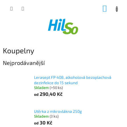
Přejít
NÁKUP
na
obsah
KOŠÍK
Koupelny
Nejprodávanější
Lerasept FP 408, alkoholová bezoplachová
dezinfekce do 15 sekund
Skladem
(>50 ks)
290,40 Kč
od
Utěrka z mikrovlákna 250g
Skladem
(3 ks)
30 Kč
od