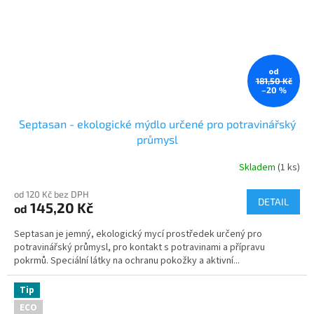
od
181,50 Kč
–20 %
Septasan - ekologické mýdlo určené pro potravinářský
průmysl
Skladem
(1 ks)
Průměrné
hodnocení
od 120 Kč bez DPH
produktu
DETAIL
145,20 Kč
od
je
5,0
Septasan je jemný, ekologický mycí prostředek určený pro
z
potravinářský průmysl, pro kontakt s potravinami a přípravu
5
pokrmů. Speciální látky na ochranu pokožky a aktivní...
hvězdiček.
Tip
ECO