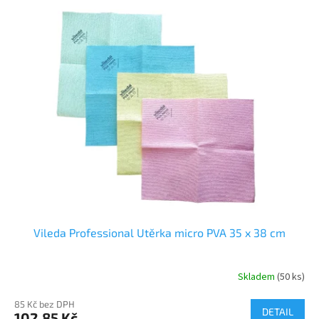
Vileda Professional Utěrka micro PVA 35 x 38 cm
Skladem
(50 ks)
Průměrné
hodnocení
85 Kč bez DPH
produktu
DETAIL
102,85 Kč