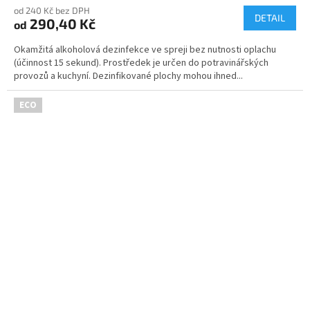
od 240 Kč bez DPH
produktu
DETAIL
290,40 Kč
od
je
5,0
Okamžitá alkoholová dezinfekce ve spreji bez nutnosti oplachu
z
(účinnost 15 sekund). Prostředek je určen do potravinářských
5
provozů a kuchyní. Dezinfikované plochy mohou ihned...
hvězdiček.
ECO