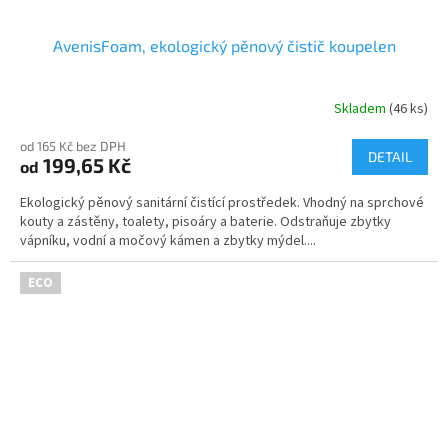
AvenisFoam, ekologický pěnový čistič koupelen
Skladem
(46 ks)
Průměrné
hodnocení
od 165 Kč bez DPH
produktu
DETAIL
199,65 Kč
od
je
5,0
Ekologický pěnový sanitární čistící prostředek. Vhodný na sprchové
z
kouty a zástěny, toalety, pisoáry a baterie. Odstraňuje zbytky
5
vápníku, vodní a močový kámen a zbytky mýdel....
hvězdiček.
ECO