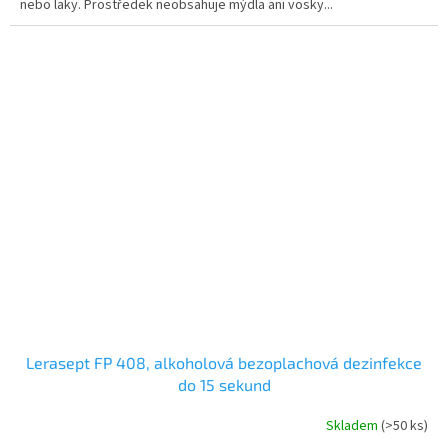
nebo laky. Prostředek neobsahuje mýdla ani vosky...
hvězdiček.
Lerasept FP 408, alkoholová bezoplachová dezinfekce
do 15 sekund
Skladem
(>50 ks)
Průměrné
hodnocení