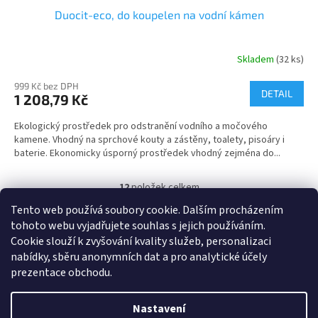
Duocit-eco, do koupelen na vodní kámen
Skladem
(32 ks)
999 Kč bez DPH
DETAIL
1 208,79 Kč
Ekologický prostředek pro odstranění vodního a močového
kamene. Vhodný na sprchové kouty a zástěny, toalety, pisoáry i
baterie. Ekonomicky úsporný prostředek vhodný zejména do...
12
položek celkem
O
v
Tento web používá soubory cookie. Dalším procházením
l
Z
tohoto webu vyjadřujete souhlas s jejich používáním.
á
á
Cookie
slouží k zvyšování kvality služeb, personalizaci
Heureka.cz
d
p
nabídky, sběru anonymních dat a pro analytické účely
a
a
prezentace obchodu.
c
t
í
í
p
Nastavení
Vytvořil Shoptet
r