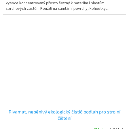
Vysoce koncentrovaný přesto šetrný k bateriím i plastům
5
sprchových zástěn. Použití na sanitární povrchy, kohoutky,...
hvězdiček.
Rivamat, nepěnivý ekologický čistič podlah pro strojní
čištění