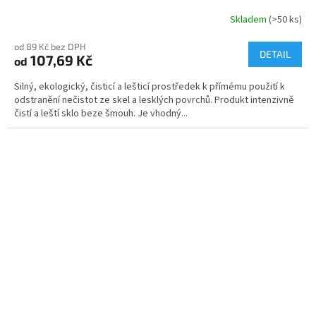
Skladem
(>50 ks)
Průměrné
hodnocení
od 89 Kč bez DPH
produktu
DETAIL
107,69 Kč
od
je
5,0
Silný, ekologický, čisticí a lešticí prostředek k přímému použití k
z
odstranění nečistot ze skel a lesklých povrchů. Produkt intenzivně
5
čistí a leští sklo beze šmouh. Je vhodný...
hvězdiček.