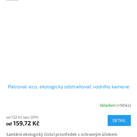
Patronal-eco, ekologický odstraňovač vodního kamene
Skladem
(>50 ks)
Průměrné
hodnocení
od 132 Kč bez DPH
produktu
DETAIL
159,72 Kč
od
je
5,0
Sanitární ekologický čisticí prostředek s ochranným účinkem.
z