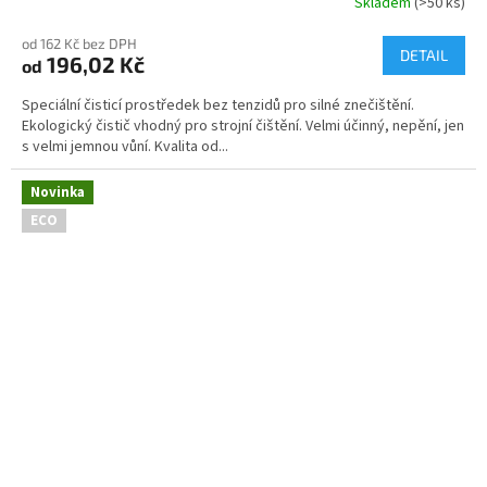
Skladem
(>50 ks)
od 162 Kč bez DPH
DETAIL
196,02 Kč
od
Speciální čisticí prostředek bez tenzidů pro silné znečištění.
Ekologický čistič vhodný pro strojní čištění. Velmi účinný, nepění, jen
s velmi jemnou vůní. Kvalita od...
Novinka
ECO