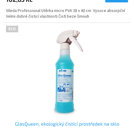
je
5,0
Vileda Professional Utěrka micro PVA 38 x 40 cm Vysoce absorpční
z
Velmi dobré čisticí vlastnosti Čistí beze šmouh
5
hvězdiček.
ECO
GlasQueen, ekologický čistící prostředek na sklo