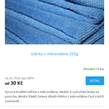
p
r
o
d
u
k
t
ů
Utěrka z mikrovlákna 250g
Skladem
(3 ks)
od 24,79 Kč bez DPH
DETAIL
30 Kč
od
Vysoce kvalitní utěrka z mikrovlákna, ideální k vytvoření lesku na
povrchu. Modrá 50x60 Zelená 40x40 Utěrka z mikrovlákna čistí a leští
současně....