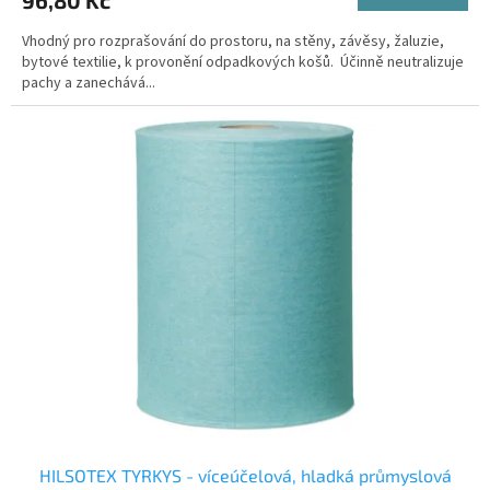
Vhodný pro rozprašování do prostoru, na stěny, závěsy, žaluzie,
bytové textilie, k provonění odpadkových košů. Účinně neutralizuje
pachy a zanechává...
HILSOTEX TYRKYS - víceúčelová, hladká průmyslová