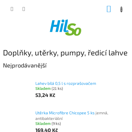
Přejít
NÁKUP
na
obsah
KOŠÍK
Doplňky, utěrky, pumpy, ředicí lahve
Nejprodávanější
Lahev bílá 0,5 l s rozprašovačem
Skladem
(21 ks)
53,24 Kč
Utěrka Microfibre Chicopee 5 ks
jemná,
antibakteriální
Skladem
(9 ks)
169,40 Kč