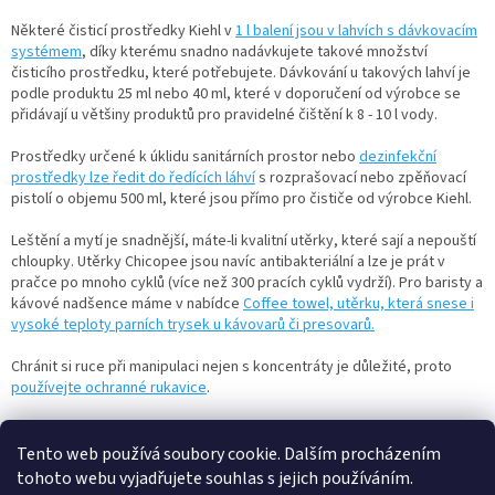
p
r
Některé čisticí prostředky Kiehl v
1 l balení jsou v lahvích s dávkovacím
v
systémem
, díky kterému snadno nadávkujete takové množství
k
čisticího prostředku, které potřebujete. Dávkování u takových lahví je
y
podle produktu 25 ml nebo 40 ml, které v doporučení od výrobce se
v
přidávají u většiny produktů pro pravidelné čištění k 8 - 10 l vody.
ý
p
Prostředky určené k úklidu sanitárních prostor nebo
dezinfekční
i
prostředky lze ředit do ředících láhví
s rozprašovací nebo zpěňovací
s
pistolí o objemu 500 ml, které jsou přímo pro čističe od výrobce Kiehl.
u
Leštění a mytí je snadnější, máte-li kvalitní utěrky, které sají a nepouští
chloupky. Utěrky Chicopee jsou navíc antibakteriální a lze je prát v
pračce po mnoho cyklů (více než 300 pracích cyklů vydrží). Pro baristy a
kávové nadšence máme v nabídce
Coffee towel, utěrku, která snese i
vysoké teploty parních trysek u kávovarů či presovarů.
Chránit si ruce při manipulaci nejen s koncentráty je důležité, proto
používejte ochranné rukavice
.
Tento web používá soubory cookie. Dalším procházením
Z
tohoto webu vyjadřujete souhlas s jejich používáním.