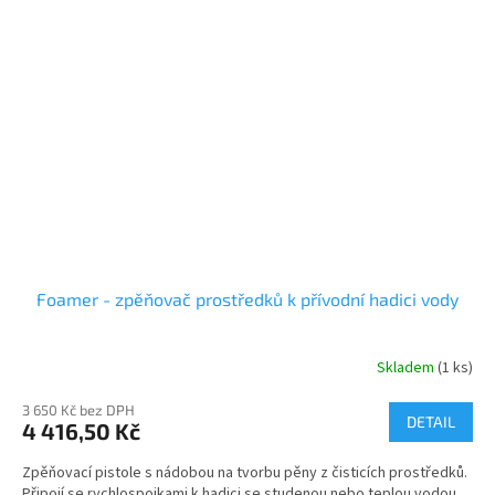
Foamer - zpěňovač prostředků k přívodní hadici vody
Skladem
(1 ks)
3 650 Kč bez DPH
DETAIL
4 416,50 Kč
Zpěňovací pistole s nádobou na tvorbu pěny z čisticích prostředků.
Připojí se rychlospojkami k hadici se studenou nebo teplou vodou