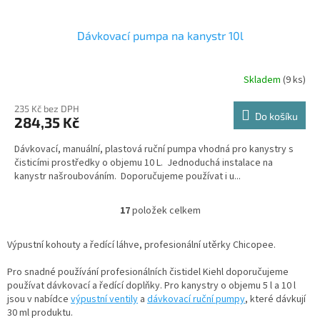
Dávkovací pumpa na kanystr 10l
Skladem
(9 ks)
235 Kč bez DPH
Do košíku
284,35 Kč
Dávkovací, manuální, plastová ruční pumpa vhodná pro kanystry s
čisticími prostředky o objemu 10 L. Jednoduchá instalace na
kanystr našroubováním. Doporučujeme používat i u...
17
položek celkem
O
v
l
Výpustní kohouty a ředící láhve, profesionální utěrky Chicopee.
á
d
Pro snadné používání profesionálních čistidel Kiehl doporučujeme
a
používat dávkovací a ředící doplňky. Pro kanystry o objemu 5 l a 10 l
c
jsou v nabídce
výpustní ventily
a
dávkovací ruční pumpy
, které dávkují
í
30 ml produktu.