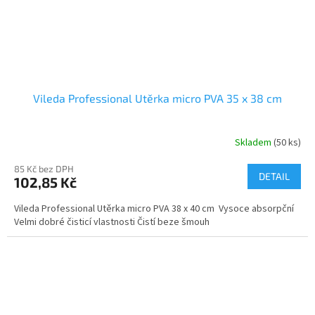
Vileda Professional Utěrka micro PVA 35 x 38 cm
Skladem
(50 ks)
Průměrné
hodnocení
85 Kč bez DPH
produktu
DETAIL
102,85 Kč
je
5,0
Vileda Professional Utěrka micro PVA 38 x 40 cm Vysoce absorpční
z
Velmi dobré čisticí vlastnosti Čistí beze šmouh
5
hvězdiček.