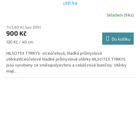
utěrka
Skladem
(9 ks)
743,80 Kč bez DPH
900 Kč
Do košíku
Měrná
120 Kč / 40 cm
cena:
HILSOTEX TYRKYS- víceúčelová, hladká průmyslová
utěrkaVíceúčelové hladké průmyslové utěrky HILSOTEX TYRKYS
jsou vyrobeny ze směsipolyesteru a celulózové buničiny. Utěrky
mají...