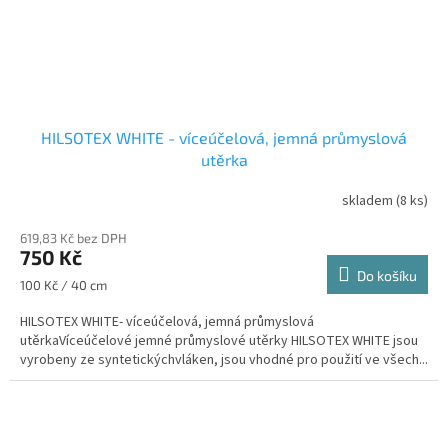
HILSOTEX WHITE - víceúčelová, jemná průmyslová
utěrka
skladem
(8 ks)
619,83 Kč bez DPH
750 Kč
Do košíku
Měrná
100 Kč / 40 cm
cena:
HILSOTEX WHITE- víceúčelová, jemná průmyslová
utěrkaVíceúčelové jemné průmyslové utěrky HILSOTEX WHITE jsou
vyrobeny ze syntetickýchvláken, jsou vhodné pro použití ve všech...