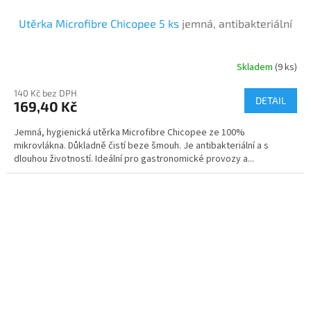
Utěrka Microfibre Chicopee 5 ks
jemná, antibakteriální
Skladem
(9 ks)
Průměrné
hodnocení
140 Kč bez DPH
produktu
DETAIL
169,40 Kč
je
5,0
Jemná, hygienická utěrka Microfibre Chicopee ze 100%
z
mikrovlákna. Důkladně čistí beze šmouh. Je antibakteriální a s
5
dlouhou životností. Ideální pro gastronomické provozy a...
hvězdiček.