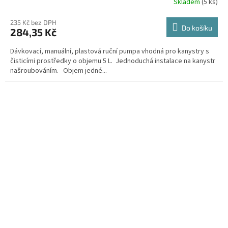
Skladem
(5 ks)
235 Kč bez DPH
Do košíku
284,35 Kč
Dávkovací, manuální, plastová ruční pumpa vhodná pro kanystry s
čisticími prostředky o objemu 5 L. Jednoduchá instalace na kanystr
našroubováním. Objem jedné...