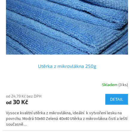
p
r
o
d
u
k
t
ů
Utěrka z mikrovlákna 250g
Skladem
(3 ks)
od 24,79 Kč bez DPH
DETAIL
30 Kč
od
Vysoce kvalitní utěrka z mikrovlákna, ideální k vytvoření lesku na
povrchu. Modrá 50x60 Zelená 40x40 Utěrka z mikrovlákna čistí a leští
současně....