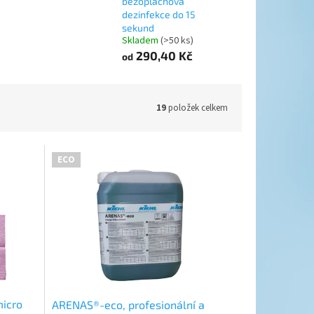
bezoplachová
dezinfekce do 15
sekund
Skladem
(>50 ks)
290,40 Kč
od
19
položek celkem
ECO
micro
ARENAS®-eco, profesionální a