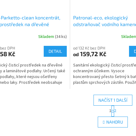
-Parketto-clean koncentrát,
Patronal-eco, ekologický
prostředek na dřevěné
odstraňovač vodního kamen
ahy
Skladem
(34 ks)
Sklade
rné
Průměrné
cení
hodnocení
 bez DPH
od 132 Kč bez DPH
ktu
produktu
DETAIL
58 Kč
159,72 Kč
od
je
5,0
ický čisticí prostředek na dřevěné
Sanitární ekologický čisticí prostř
z
y a laminátové podlahy. Určený také
ochranným účinkem. Vysoce
5
 podlahy, které nejsou ošetřeny
koncentrovaný přesto šetrný k bat
ček.
hvězdiček.
nebo laky. Prostředek neobsahuje
plastům sprchových zástěn. Použit
ani vosky...
sanitární povrchy, kohoutky,...
NAČÍST 1 DALŠÍ
S
1
2
O
t
r
v
NAHORU
á
l
n
á
k