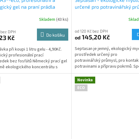
gický gel na praní prádla
určené pro potravinářský pr
Skladem
(43 ks)
Skla
rné
Průměrné
cení
hodnocení
od 120 Kč bez DPH
ktu
produktu
 bez DPH
Do košíku
145,20 Kč
23 Kč
od
je
5,0
Septasan je jemný, ekologický my
vka při koupi 1 litru gelu - 4,90Kč.
z
prostředek určený pro
ický profesionální prací
5
potravinářský průmysl, pro kontak
edek bez fosfátů Německý prací gel
ček.
hvězdiček.
potravinami a přípravu pokrmů. Spe
mě ekologického koncentrátu s
látky na ochranu pokožky a aktivní.
 Vynikající...
Novinka
ECO