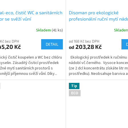
al-eco, čistič WC a sanitárních
Disoman pro ekologické
or se svěží vůní
profesionální ruční mytí nád
Skladem
(41 ks)
Sklade
Průměrné
hodnocení
 Kč bez DPH
od 168 Kč bez DPH
produktu
DETAIL
5,20 Kč
203,28 Kč
od
je
5,0
ický čistič koupelen a WC bez chlóru
Ekologický prostředek k ručnímu 
z
kyselin. Zásaditý čisticí prostředek
nádobí vč.černého. Vysoce konce
5
žné mytí sanitárních prostorů s
(ze 2 dcl koncentrátu získáte litr 
hvězdiček.
vnější příjemnou svěží vůní. Díky...
prostředku). Neobsahuje barviva a
látky....
Tip
ECO