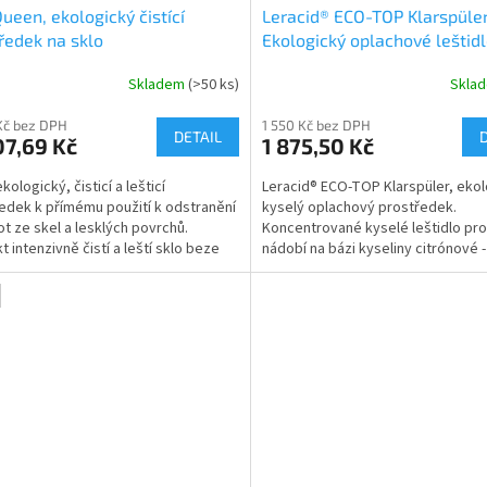
ueen, ekologický čistící
Leracid® ECO-TOP Klarspüle
ředek na sklo
Ekologický oplachové leštid
myček nádobí
Skladem
(>50 ks)
Skla
rné
Průměrné
cení
hodnocení
Kč bez DPH
1 550 Kč bez DPH
ktu
produktu
DETAIL
7,69 Kč
1 875,50 Kč
je
5,0
ekologický, čisticí a lešticí
Leracid® ECO-TOP Klarspüler, ekol
z
edek k přímému použití k odstranění
kyselý oplachový prostředek.
5
ot ze skel a lesklých povrchů.
Koncentrované kyselé leštidlo pro
ček.
hvězdiček.
t intenzivně čistí a leští sklo beze
nádobí na bázi kyseliny citrónové 
 Je vhodný...
pro všechny...