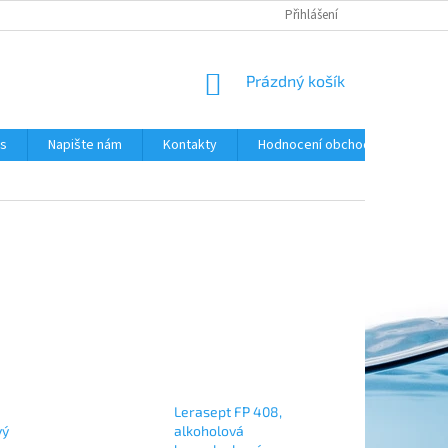
Přihlášení
NÁKUPNÍ
Prázdný košík
KOŠÍK
ás
Napište nám
Kontakty
Hodnocení obchodu
Lerasept FP 408,
vý
alkoholová