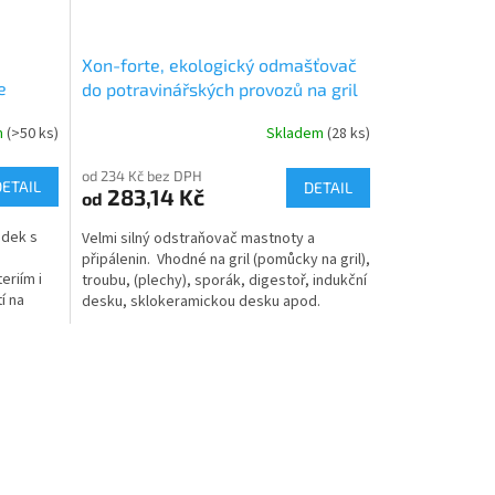
Xon-forte, ekologický odmašťovač
e
do potravinářských provozů na gril
a troubu
m
(>50 ks)
Skladem
(28 ks)
Průměrné
hodnocení
od 234 Kč bez DPH
produktu
DETAIL
DETAIL
283,14 Kč
od
je
5,0
edek s
Velmi silný odstraňovač mastnoty a
z
připálenin. Vhodné na gril (pomůcky na gril),
5
eriím i
troubu, (plechy), sporák, digestoř, indukční
hvězdiček.
í na
desku, sklokeramickou desku apod.
Ekologický...