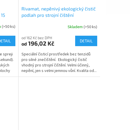
á
Rivamat, nepěnivý ekologický čistič
 15
podlah pro strojní čištění
m
(>50 ks)
Skladem
(>50 ks)
od 162 Kč bez DPH
DETAIL
DETAIL
196,02 Kč
od
e spreji
Speciální čisticí prostředek bez tenzidů
sekund).
pro silné znečištění. Ekologický čistič
řských
vhodný pro strojní čištění. Velmi účinný,
plochy
nepění, jen s velmi jemnou vůní. Kvalita od...