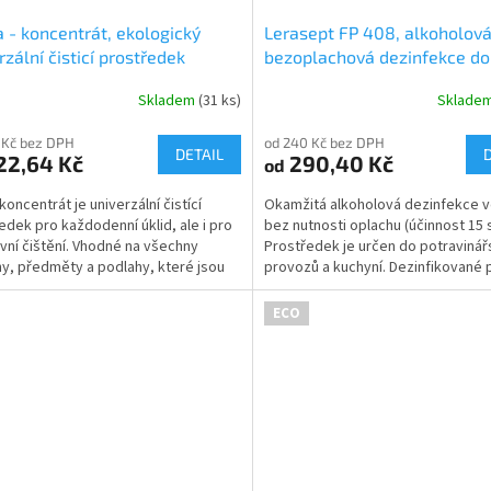
 - koncentrát, ekologický
Lerasept FP 408, alkoholov
rzální čisticí prostředek
bezoplachová dezinfekce do
sekund
Skladem
(31 ks)
Sklade
Průměrné
hodnocení
 Kč bez DPH
od 240 Kč bez DPH
produktu
DETAIL
22,64 Kč
290,40 Kč
od
je
5,0
koncentrát je univerzální čistící
Okamžitá alkoholová dezinfekce v
z
edek pro každodenní úklid, ale i pro
bez nutnosti oplachu (účinnost 15 
5
ivní čištění. Vhodné na všechny
Prostředek je určen do potraviná
hvězdiček.
y, předměty a podlahy, které jsou
provozů a kuchyní. Dezinfikované 
 vodě,...
mohou ihned...
ECO