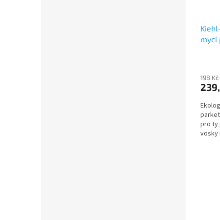
Kiehl
mycí 
podl
Průmě
hodno
198 Kč
produ
239,
je
5,0
Ekolog
z
parket
5
pro ty
hvězdi
vosky 
mýdla 