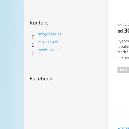
t
ů
Kontakt
od 24,
3
od
info
@
hilso.cz
Vysoce
604 233 435
ideáln
www.hilso.cz
Modrá 
mikrovl
ECO
Facebook
ARENA