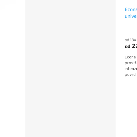
Econa
unive
od 184
2
od
Econa 
prostř
intenz
povrch
odolné