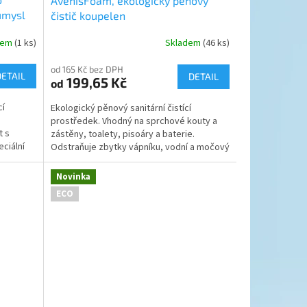
AvenisFoam, ekologický pěnový
ůmysl
čistič koupelen
dem
(1 ks)
Skladem
(46 ks)
Průměrné
hodnocení
od 165 Kč bez DPH
produktu
DETAIL
DETAIL
199,65 Kč
od
je
5,0
cí
Ekologický pěnový sanitární čistící
z
prostředek. Vhodný na sprchové kouty a
5
t s
zástěny, toalety, pisoáry a baterie.
hvězdiček.
ciální
Odstraňuje zbytky vápníku, vodní a močový
..
kámen a zbytky mýdel....
Novinka
ECO