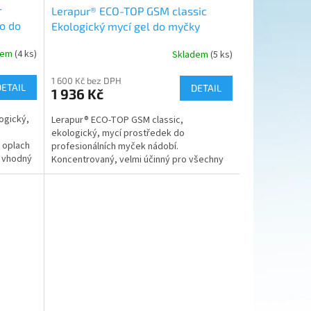
r
Lerapur® ECO-TOP GSM classic
lo do
Ekologický mycí gel do myčky
nádobí
dem
(4 ks)
Skladem
(5 ks)
1 600 Kč bez DPH
DETAIL
DETAIL
1 936 Kč
ogický,
Lerapur® ECO-TOP GSM classic,
ekologický, mycí prostředek do
 oplach
profesionálních myček nádobí.
- vhodný
Koncentrovaný, velmi účinný pro všechny
typy profesionálních a velkokapacitních...