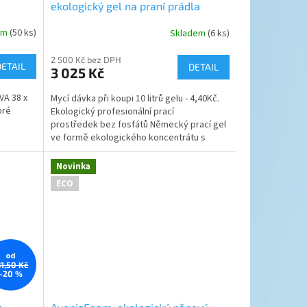
ekologický gel na praní prádla
em
(50 ks)
Skladem
(6 ks)
2 500 Kč bez DPH
DETAIL
DETAIL
3 025 Kč
VA 38 x
Mycí dávka při koupi 10 litrů gelu - 4,40Kč.
bré
Ekologický profesionální prací
prostředek bez fosfátů Německý prací gel
ve formě ekologického koncentrátu s
enzymy. Vynikající...
Novinka
ECO
od
81,50 Kč
–20 %
o