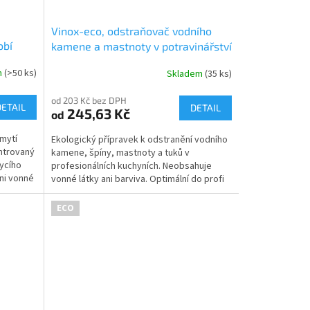
Vinox-eco, odstraňovač vodního
obí
kamene a mastnoty v potravinářství
m
(>50 ks)
Skladem
(35 ks)
Průměrné
hodnocení
od 203 Kč bez DPH
produktu
DETAIL
DETAIL
245,63 Kč
od
je
5,0
mytí
Ekologický přípravek k odstranění vodního
z
ntrovaný
kamene, špíny, mastnoty a tuků v
5
mycího
profesionálních kuchyních. Neobsahuje
hvězdiček.
ni vonné
vonné látky ani barviva. Optimální do profi
gastro provozů....
ECO