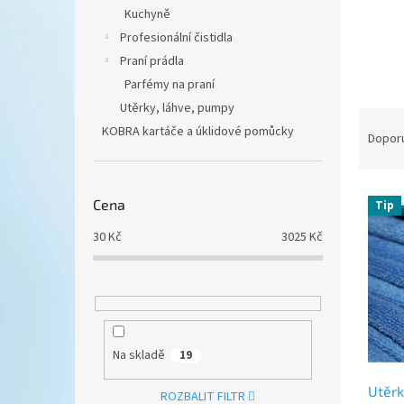
n
Kuchyně
e
Profesionální čistidla
l
Praní prádla
Parfémy na praní
Utěrky, láhve, pumpy
Ř
KOBRA kartáče a úklidové pomůcky
a
Dopor
z
e
V
n
Cena
Tip
ý
í
p
p
30
Kč
3025
Kč
i
r
s
o
p
d
r
u
o
k
d
t
Na skladě
19
u
ů
Utěrk
k
ROZBALIT FILTR