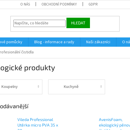
O NÁS
OBCHODNÍ PODMÍNKY
GDPR
HLEDAT
dové pomůcky
Blog - informace a rady
Naši zákazníci
O n
ofesionální čistidla
logické produkty
Koupelny
Kuchyně
odávanější
Vileda Professional
AvenisFoam,
Utěrka micro PVA 35 x
ekologický pěno