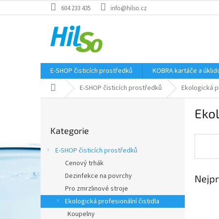
Přejít
604 233 435
info@hilso.cz
na
obsah
E-SHOP čisticích prostředků
KOBRA kartáče a úkli
Domů
E-SHOP čisticích prostředků
Ekologická pr
P
Eko
o
Přeskočit
s
Kategorie
kategorie
t
r
E-SHOP čisticích prostředků
a
Cenový trhák
n
Dezinfekce na povrchy
Nejpr
n
í
Pro zmrzlinové stroje
p
Ekologická profesionální čistidla
a
Koupelny