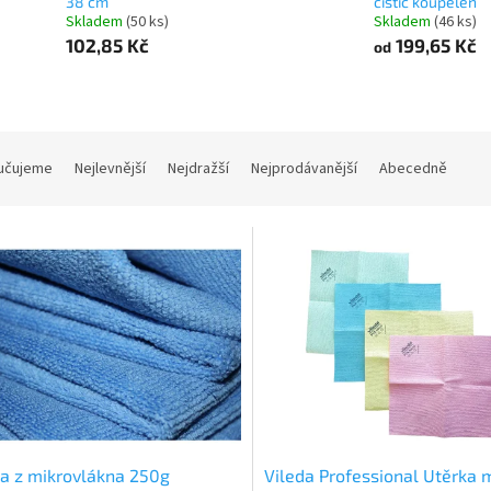
38 cm
čistič koupelen
Skladem
(50 ks)
Skladem
(46 ks)
102,85 Kč
199,65 Kč
od
učujeme
Nejlevnější
Nejdražší
Nejprodávanější
Abecedně
a z mikrovlákna 250g
Vileda Professional Utěrka 