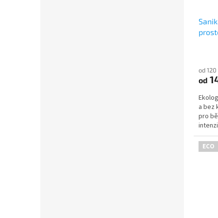
Sanik
prost
od 120
14
od
Ekolog
a bez 
pro bě
intenzi
ECO