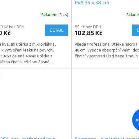
PVA 35 x 38 cm
Skladem
(3 ks)
Sklad
Průměrné
hodnocení
79 Kč bez DPH
85 Kč bez DPH
produktu
DETAIL
0 Kč
102,85 Kč
je
5,0
 kvalitní utěrka z mikrovlákna,
Vileda Professional Utěrka micro P
z
í k vytvoření lesku na povrchu.
40 cm Vysoce absorpční Velmi do
5
50x60 Zelená 40x40 Utěrka z
čisticí vlastnosti Čistí beze šmouh
hvězdiček.
ákna čistí a leští současně....
1
S®-eco, profesionální a
Septasan - ekologické mýdl