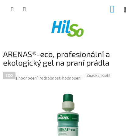
Přejít
NÁKUP
na
obsah
KOŠÍK
ARENAS®-eco, profesionální a
ekologický gel na praní prádla
Značka:
Kiehl
ECO
Průměrné
1 hodnocení
Podrobnosti hodnocení
hodnocení
produktu
je
5,0
z
5
hvězdiček.