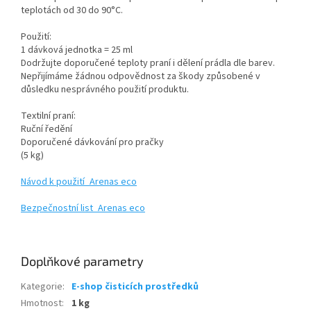
teplotách od 30 do 90°C.
Použití:
1 dávková jednotka = 25 ml
Dodržujte doporučené teploty praní i dělení prádla dle barev.
Nepřijímáme žádnou odpovědnost za škody způsobené v
důsledku nesprávného použití produktu.
Textilní praní:
Ruční ředění
Doporučené dávkování pro pračky
(5 kg)
Návod k použití_Arenas eco
Bezpečnostní list_Arenas eco
Doplňkové parametry
Kategorie
:
E-shop čisticích prostředků
Hmotnost
:
1 kg