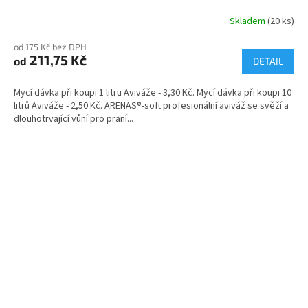
Skladem
(20 ks)
Průměrné
hodnocení
od 175 Kč bez DPH
produktu
211,75 Kč
od
je
DETAIL
5,0
z
Mycí dávka při koupi 1 litru Aviváže - 3,30 Kč. Mycí dávka při koupi 10
5
litrů Aviváže - 2,50 Kč. ARENAS®-soft profesionální aviváž se svěží a
hvězdiček.
dlouhotrvající vůní pro praní...