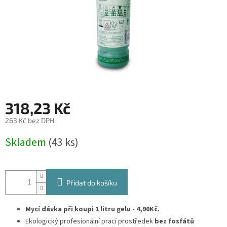
318,23 Kč
263 Kč bez DPH
Měrná
Skladem
(43 ks)
cena:
Přidat do košíku
Mycí dávka při koupi 1 litru gelu - 4,90Kč.
Ekologický profesionální prací prostředek
bez fosfátů