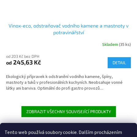
Vinox-eco, odstraňovač vodního kamene a mastnoty v
potravinářství
Skladem
(35 ks)
Průměrné
hodnocení
od 203 Kč bez DPH
produktu
245,63 Kč
od
je
DETAIL
5,0
z
Ekologický přípravek k odstranění vodního kamene, špíny,
5
mastnoty a tuků v profesionálních kuchyních. Neobsahuje vonné
hvězdiček.
látky ani barviva. Optimální do profi gastro provozů....
ZOBRAZIT VŠECHNY SOUVISEJÍCÍ PRODUKTY
Tento web používá soubory cookie. Dalším procházením