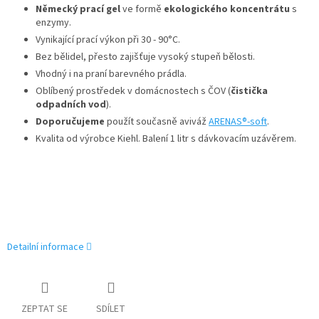
Německý prací gel
ve formě
ekologického koncentrátu
s
enzymy.
Vynikající prací výkon při 30 - 90°C.
Bez bělidel, přesto zajišťuje vysoký stupeň bělosti.
Vhodný i na praní barevného prádla.
Oblíbený prostředek v domácnostech s ČOV (
čistička
odpadních vod
).
Doporučujeme
použít současně aviváž
ARENAS®-soft
.
Kvalita od výrobce Kiehl. Balení 1 litr s dávkovacím uzávěrem.
Detailní informace
ZEPTAT SE
SDÍLET