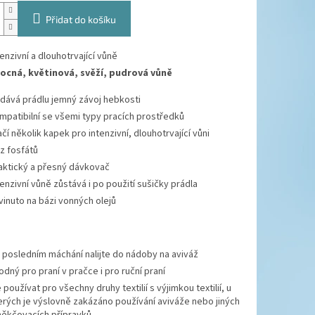
Přidat do košíku
tenzivní a dlouhotrvající vůně
ocná, květinová, svěží, pudrová vůně
dává prádlu jemný závoj hebkosti
mpatibilní se všemi typy pracích prostředků
ačí několik kapek pro intenzivní, dlouhotrvající vůni
z fosfátů
aktický a přesný dávkovač
tenzivní vůně zůstává i po použití sušičky prádla
vinuto na bázi vonných olejů
i posledním máchání nalijte do nádoby na aviváž
odný pro praní v pračce i pro ruční praní
e používat pro všechny druhy textilií s výjimkou textilií, u
erých je výslovně zakázáno používání aviváže nebo jiných