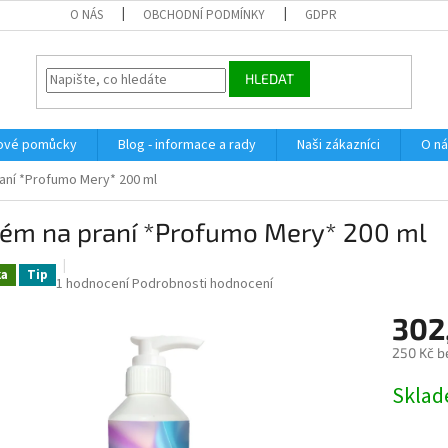
O NÁS
OBCHODNÍ PODMÍNKY
GDPR
HLEDAT
dové pomůcky
Blog - informace a rady
Naši zákazníci
O n
aní *Profumo Mery* 200 ml
fém na praní *Profumo Mery* 200 ml
ka
Tip
Průměrné
1 hodnocení
Podrobnosti hodnocení
hodnocení
302
produktu
je
250 Kč b
5,0
z
Měrná
Skla
5
cena:
hvězdiček.