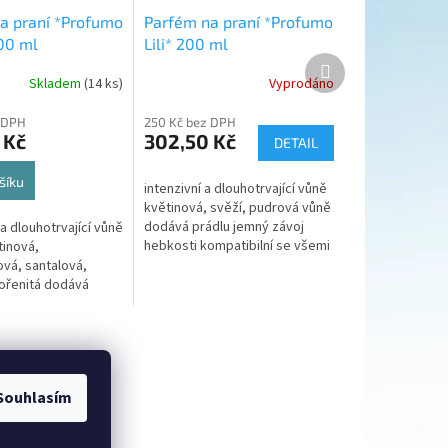
a praní *Profumo
Parfém na praní *Profumo
00 ml
Lili* 200 ml
Další
produkt
Skladem
(14 ks)
Vyprodáno
Průměrné
hodnocení
 DPH
250 Kč bez DPH
produktu
 Kč
302,50 Kč
je
DETAIL
5,0
z
šíku
intenzivní a dlouhotrvající vůně
5
květinová, svěží, pudrová vůně
hvězdiček.
dodává prádlu jemný závoj
a dlouhotrvající vůně
hebkosti kompatibilní se všemi
tinová,
typy pracích prostředků stačí
vá, santalová,
několik kapek pro...
ořenitá dodává
ný závoj hebkosti
ní se všemi typy
Souhlasím