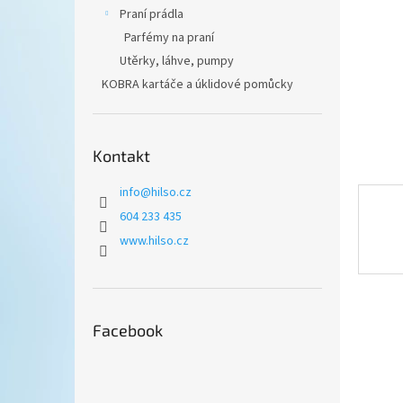
n
Praní prádla
e
Parfémy na praní
l
Utěrky, láhve, pumpy
KOBRA kartáče a úklidové pomůcky
Kontakt
info
@
hilso.cz
604 233 435
www.hilso.cz
Facebook