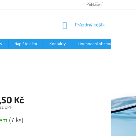
Přihlášení
NÁKUPNÍ
Prázdný košík
KOŠÍK
ás
Napište nám
Kontakty
Hodnocení obchodu
,50 Kč
ez DPH
dem
(7 ks)