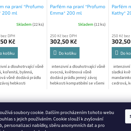
m na praní *Profumo
Parfém na praní *Profumo
Parfém n
* 200 ml
Emma* 200 ml
Kathy* 2
Skladem
(22 ks)
Skladem
(12 ks)
rné
Průměrné
Průměrné
cení
hodnocení
hodnocení
 bez DPH
250 Kč bez DPH
250 Kč bez
ktu
produktu
produktu
,50 Kč
302,50 Kč
302,50
je
je
5,0
5,0
z
z
o košíku
Do košíku
Do ko
5
5
ček.
hvězdiček.
hvězdiček.
ivní a dlouhotrvající vůně
intenzivní a dlouhotrvající vůně
intenzivní 
, kořenitá, bylinná,
ovocná, květinová vůně
sladká kvě
ová vůně dodává prádlu
dodává prádlu jemný závoj
mandarinko
závoj hebkosti
hebkosti kompatibilní se všemi
cedrová, k
ibilní se všemi typy
typy pracích prostředků stačí
prádlu jem
h prostředků stačí...
několik kapek pro...
kompatibil
pracích...
oužívá soubory cookie. Dalším procházením tohoto webu
souhlas s jejich používáním. Cookie
slouží k zvyšování
Heureka.cz
eb, personalizaci nabídky, sběru anonymních dat a pro