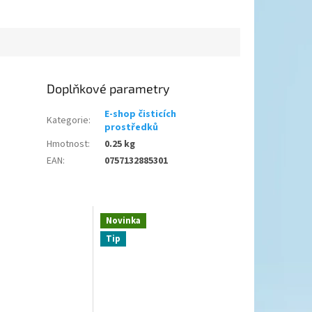
Doplňkové parametry
E-shop čisticích
Kategorie
:
prostředků
Hmotnost
:
0.25 kg
EAN
:
0757132885301
Novinka
Tip