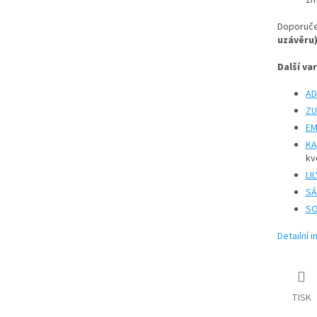
zm
Doporuče
uzávěru
Další var
AD
ZU
EM
KA
kv
LI
SÁ
SO
Detailní 
TISK