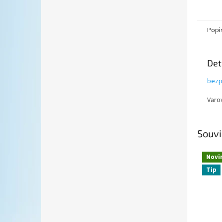
Popi
Det
bezp
Varo
Souvi
Novi
Tip