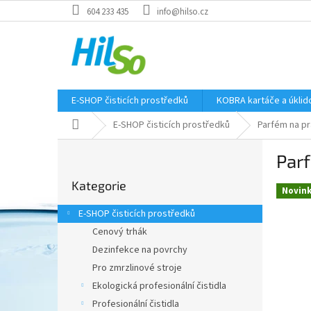
Přejít
604 233 435
info@hilso.cz
na
obsah
E-SHOP čisticích prostředků
KOBRA kartáče a úkli
Domů
E-SHOP čisticích prostředků
Parfém na pr
P
Par
o
Přeskočit
s
Kategorie
kategorie
t
Novin
r
E-SHOP čisticích prostředků
a
Cenový trhák
n
Dezinfekce na povrchy
n
í
Pro zmrzlinové stroje
p
Ekologická profesionální čistidla
a
Profesionální čistidla