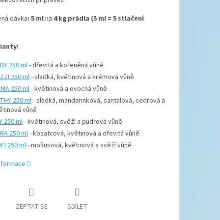
ěkčovacích přípravků
ná dávka
: 5 ml
na
4 kg prádla (5 ml = 5 stlačení
)
ianty:
DY 250 ml
- dřevitá a kořeněná vůně
ZZI 250 ml
- sladká, květinová a krémová vůně
MA 250 ml
- květinová a ovocná vůně
THY 250 ml
- sladká, mandarinková, santalová, cedrová a
ětinová vůně
LY 250 ml
- květinová, svěží a pudrová vůně
RA 250 ml
- kosatcová, květinová a dřevitá vůně
FI 250 ml
- mošusová, květinová a svěží vůně
informace
ZEPTAT SE
SDÍLET