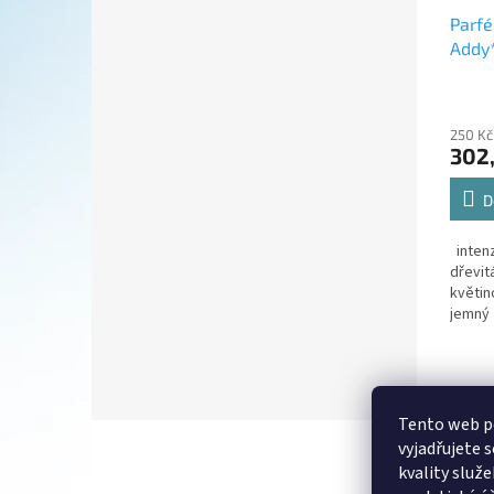
Parfé
Addy
Průmě
hodno
250 Kč
produ
302
je
5,0
z
D
5
hvězdi
intenz
dřevitá
květin
jemný 
kompat
pracíc
Tento web p
Z
vyjadřujete 
á
kvality služ
p