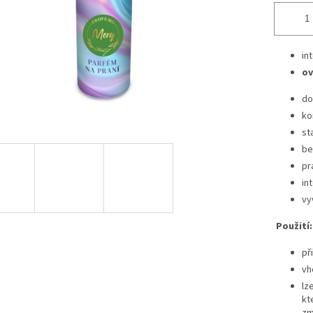
in
ov
do
ko
st
be
pr
in
vy
Použití:
př
vh
lz
kt