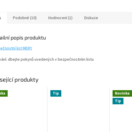
s
Podobné (10)
Hodnocení (1)
Diskuze
ailní popis produktu
ečnostní list MERY
vání: dbejte pokynů uvedených v bezpečnostním listu
sející produkty
nka
Tip
Novinka
Tip