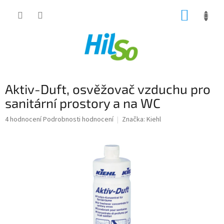
Přejít
NÁKUP
na
obsah
KOŠÍK
Aktiv-Duft, osvěžovač vzduchu pro
sanitární prostory a na WC
Průměrné
4 hodnocení
Podrobnosti hodnocení
Značka:
Kiehl
hodnocení
produktu
je
4,8
z
5
hvězdiček.