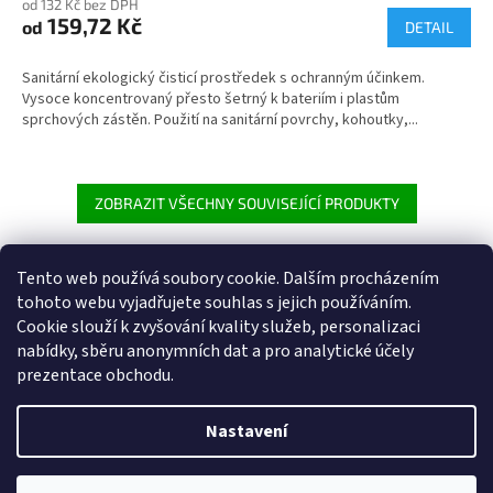
od 132 Kč bez DPH
produktu
159,72 Kč
od
je
DETAIL
5,0
z
Sanitární ekologický čisticí prostředek s ochranným účinkem.
5
Vysoce koncentrovaný přesto šetrný k bateriím i plastům
hvězdiček.
sprchových zástěn. Použití na sanitární povrchy, kohoutky,...
ZOBRAZIT VŠECHNY SOUVISEJÍCÍ PRODUKTY
Tento web používá soubory cookie. Dalším procházením
Z
tohoto webu vyjadřujete souhlas s jejich používáním.
á
Cookie
slouží k zvyšování kvality služeb, personalizaci
Heureka.cz
p
nabídky, sběru anonymních dat a pro analytické účely
a
prezentace obchodu.
t
í
Nastavení
Vytvořil Shoptet