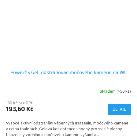
Powerfix Gel, odstraňovač močového kamene na WC
Skladem
(>50 ks)
Průměrné
hodnocení
160 Kč bez DPH
produktu
193,60 Kč
je
DETAIL
5,0
z
Vysoce aktivní odstranění vápenných usazenin, močového kamene
5
a rzi na toaletách. Gelová konzistence vhodný pro svislé plochy.
hvězdiček.
Usazeniny vodního a močového kamene vyšumí a...