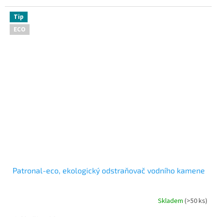
Tip
ECO
Patronal-eco, ekologický odstraňovač vodního kamene
Skladem
(>50 ks)
Průměrné
hodnocení