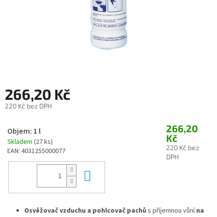
266,20 Kč
220 Kč bez DPH
Měrná
266,20
cena:
Objem: 1 l
Kč
Skladem
(27 ks)
220 Kč bez
EAN:
4031255000077
DPH
Do košíku
Osvěžovač vzduchu a pohlcovač pachů
s příjemnou vůní
na