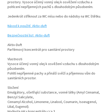
prostory. Vysoce účinný vonný olej k osvěžení vzduchu a
pohlcení nepříjemných pachů s dlouhodobým působením.
Jedenkrát stříknout za WC mísu nebo do nádoby na WC štětku.
Návod k použití_Aktiv-duft
Bezpečnostní list_Aktiv-duft
Aktiv-Duft
Parfémový koncentrát pro sanitární prostory
Vlastnosti
Vysoce účinný vonný olej k osvěžení vzduchu s dlouhodobým
působením.
Pohltí nepříjemné pachy a přináší svěží a příjemnou vůni do
sanitárních prostor.
Složení
Emulgátory, ošetřující substance, vonné látky (Amyl Cinnamal,
Benzyl Salicylate,
Cinnamyl Alcohol, Limonene, Linalool, Coumarin, Isoeugenol,
Lilial, Eugenol).
Hodnota pH v koncentrátu cca 3