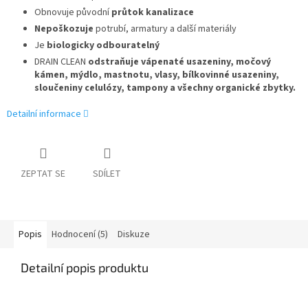
Obnovuje původní
průtok kanalizace
Nepoškozuje
potrubí, armatury a další materiály
Je
biologicky odbouratelný
DRAIN CLEAN
odstraňuje vápenaté usazeniny, močový
kámen, mýdlo, mastnotu, vlasy, bílkovinné usazeniny,
sloučeniny celulózy, tampony a všechny organické zbytky.
Detailní informace
ZEPTAT SE
SDÍLET
Popis
Hodnocení (5)
Diskuze
Detailní popis produktu