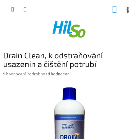
Přejít
NÁKUP
na
obsah
KOŠÍK
Drain Clean, k odstraňování
usazenin a čištění potrubí
Průměrné
5 hodnocení
Podrobnosti hodnocení
hodnocení
produktu
je
5,0
z
5
hvězdiček.