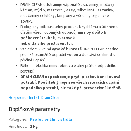
DRAIN CLEAN odstraňuje vápenaté usazeniny, močový
kámen, mýdlo, mastnotu, vlasy, bílkovinné usazeniny,
sloučeniny celulózy, tampony a všechny organické
zbytky.
Biologicky odbouratelný produkt k
rychlému a účinnému
čištění všech ucpaných
odpadů,
aniž by došlo k
poškození trubek, tvarovek
nebo dalšího příslušenství.
Vzhledem k velmi
vysoké hustotě
DRAIN CLEAN snadno
proniká okamžitě odpadní vodou a dostává se ihned k
příčině ucpání.
Během několika
minut obnovuje plný průtok odpadního
potrubí.
DRAIN CLEAN nepoškozuje pryž, plastová ani kovová
potrubí. Použitelný nejen ve všech situacích ucpání
odpadního potrubí, ale také při preventivní údržbě.
Bezpečnostní list_Drain Clean
Doplňkové parametry
Kategorie
:
Profesionální čistidla
Hmotnost
:
1 kg