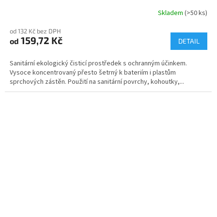
Skladem
(>50 ks)
Průměrné
hodnocení
od 132 Kč bez DPH
produktu
159,72 Kč
od
je
DETAIL
5,0
z
Sanitární ekologický čisticí prostředek s ochranným účinkem.
5
Vysoce koncentrovaný přesto šetrný k bateriím i plastům
hvězdiček.
sprchových zástěn. Použití na sanitární povrchy, kohoutky,...