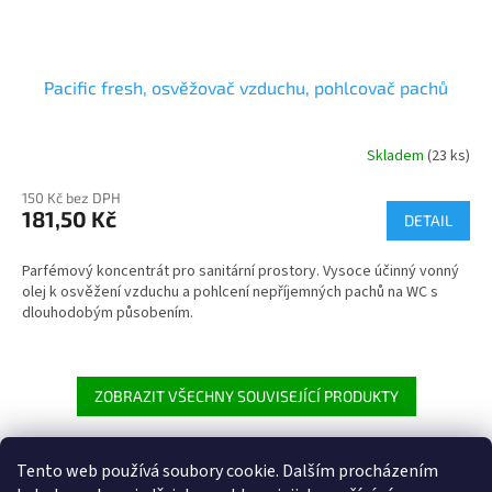
Pacific fresh, osvěžovač vzduchu, pohlcovač pachů
Skladem
(23 ks)
150 Kč bez DPH
181,50 Kč
DETAIL
Parfémový koncentrát pro sanitární prostory. Vysoce účinný vonný
olej k osvěžení vzduchu a pohlcení nepříjemných pachů na WC s
dlouhodobým působením.
ZOBRAZIT VŠECHNY SOUVISEJÍCÍ PRODUKTY
Tento web používá soubory cookie. Dalším procházením
Z