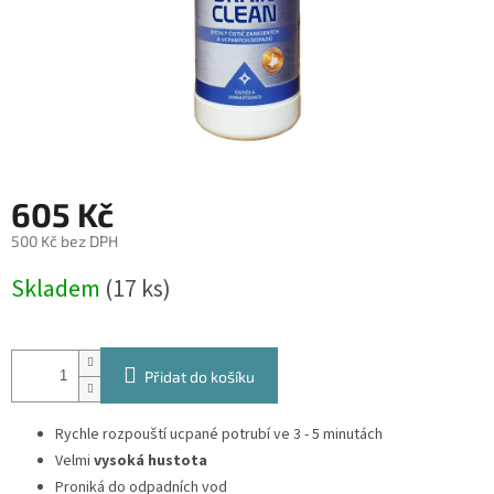
605 Kč
500 Kč bez DPH
Měrná
Skladem
(17 ks)
cena:
Přidat do košíku
Rychle rozpouští ucpané potrubí ve 3 - 5 minutách
Velmi
vysoká hustota
Proniká do odpadních vod