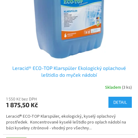
p
r
o
d
u
k
t
ů
Leracid® ECO-TOP Klarspüler Ekologický oplachové
leštidlo do myček nádobí
Skladem
(3 ks)
Průměrné
hodnocení
1 550 Kč bez DPH
produktu
DETAIL
1 875,50 Kč
je
5,0
Leracid® ECO-TOP Klarspüler, ekologický, kyselý oplachový
z
prostředek. Koncentrované kyselé leštidlo pro oplach nádobí na
5
bázi kyseliny citrónové - vhodný pro všechny...
hvězdiček.