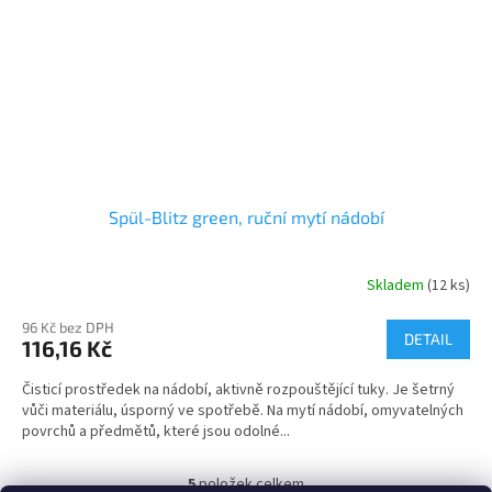
Spül-Blitz green, ruční mytí nádobí
Skladem
(12 ks)
96 Kč bez DPH
DETAIL
116,16 Kč
Čisticí prostředek na nádobí, aktivně rozpouštějící tuky. Je šetrný
vůči materiálu, úsporný ve spotřebě. Na mytí nádobí, omyvatelných
povrchů a předmětů, které jsou odolné...
5
položek celkem