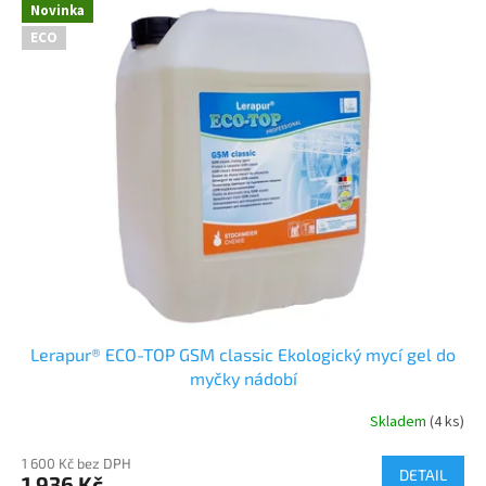
Novinka
ECO
Lerapur® ECO-TOP GSM classic Ekologický mycí gel do
myčky nádobí
Skladem
(4 ks)
1 600 Kč bez DPH
DETAIL
1 936 Kč