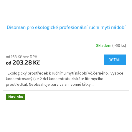
Disoman pro ekologické profesionální ruční mytí nádobí
Skladem
(>50 ks)
Průměrné
hodnocení
od 168 Kč bez DPH
produktu
DETAIL
203,28 Kč
od
je
5,0
Ekologický prostředek k ručnímu mytí nádobí vč.černého. Vysoce
z
koncentrovaný (ze 2 dcl koncentrátu získáte litr mycího
5
prostředku). Neobsahuje barviva ani vonné látky....
hvězdiček.
Novinka