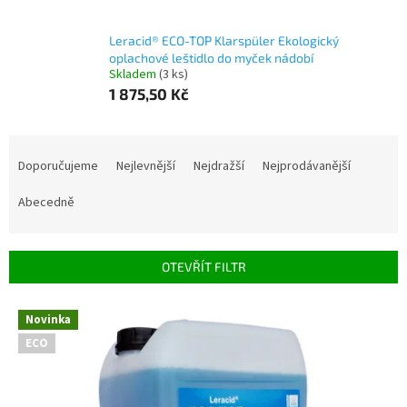
Leracid® ECO-TOP Klarspüler Ekologický
oplachové leštidlo do myček nádobí
Skladem
(3 ks)
1 875,50 Kč
Ř
a
Doporučujeme
Nejlevnější
Nejdražší
Nejprodávanější
z
e
Abecedně
n
í
p
OTEVŘÍT FILTR
r
o
V
Novinka
d
ý
u
ECO
p
k
i
t
s
ů