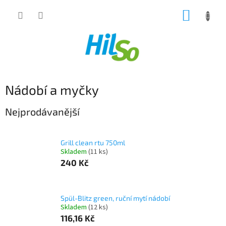
Přejít
NÁKUP
na
obsah
KOŠÍK
Nádobí a myčky
Nejprodávanější
Grill clean rtu 750ml
Skladem
(11 ks)
240 Kč
Spül-Blitz green, ruční mytí nádobí
Skladem
(12 ks)
116,16 Kč