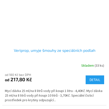
Veriprop, umyje šmouhy ze speciálních podlah
Skladem
(33 ks)
Průměrné
hodnocení
od 180 Kč bez DPH
produktu
217,80 Kč
od
je
DETAIL
5,0
z
Mycí dávka 25 ml/na 8 litrů vody při koupi 1 litru - 4,40Kč. Mycí dávka
5
25 ml/na 8 litrů vody při koupi 10 litrů - 3,70Kč. Speciální čisticí
hvězdiček.
prostředek pro krytiny odpuzující...