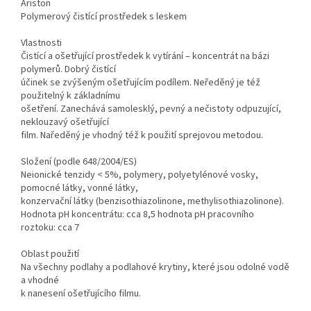
Ariston
Polymerový čistící prostředek s leskem
Vlastnosti
Čistící a ošetřující prostředek k vytírání – koncentrát na bázi
polymerů. Dobrý čistící
účinek se zvýšeným ošetřujícím podílem. Neředěný je též
použitelný k základnímu
ošetření. Zanechává samolesklý, pevný a nečistoty odpuzující,
neklouzavý ošetřující
film. Naředěný je vhodný též k použití sprejovou metodou.
Složení (podle 648/2004/ES)
Neionické tenzidy < 5%, polymery, polyetylénové vosky,
pomocné látky, vonné látky,
konzervační látky (benzisothiazolinone, methylisothiazolinone).
Hodnota pH koncentrátu: cca 8,5 hodnota pH pracovního
roztoku: cca 7
Oblast použití
Na všechny podlahy a podlahové krytiny, které jsou odolné vodě
a vhodné
k nanesení ošetřujícího filmu.