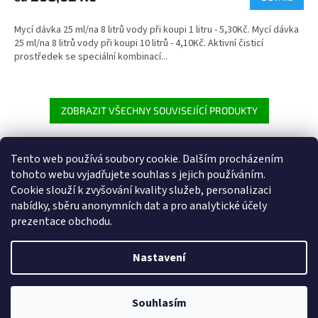
5,0
z
Mycí dávka 25 ml/na 8 litrů vody při koupi 1 litru - 5,30Kč. Mycí dávka
5
25 ml/na 8 litrů vody při koupi 10 litrů - 4,10Kč. Aktivní čisticí
hvězdiček.
prostředek se speciální kombinací...
ZOBRAZIT VŠECHNY SOUVISEJÍCÍ PRODUKTY
Tento web používá soubory cookie. Dalším procházením
Z
tohoto webu vyjadřujete souhlas s jejich používáním.
á
Cookie
slouží k zvyšování kvality služeb, personalizaci
Heureka.cz
p
nabídky, sběru anonymních dat a pro analytické účely
a
prezentace obchodu.
t
í
Nastavení
Vytvořil Shoptet
Souhlasím
Copyright 2026
Hilso
. Všechna práva vyhrazena.
Dárek ke každé objednávce.