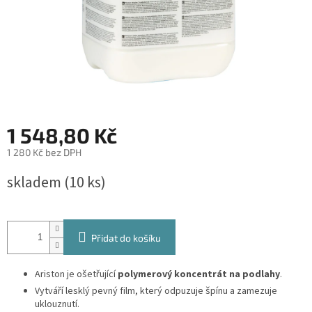
1 548,80 Kč
1 280 Kč bez DPH
Měrná
skladem
(10 ks)
cena:
Přidat do košíku
Ariston
je
ošetřující
polymerový koncentrát
na podlahy
.
Vytváří lesklý pevný film, který odpuzuje špínu a zamezuje
uklouznutí.