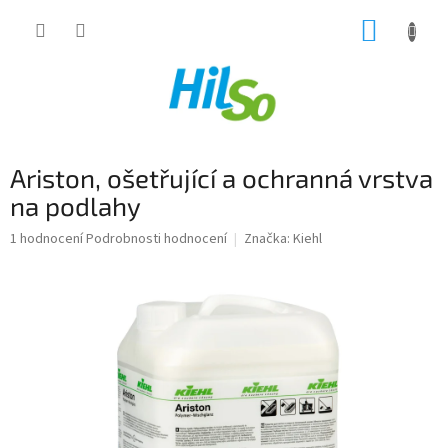
Přejít
NÁKUP
na
obsah
KOŠÍK
Ariston, ošetřující a ochranná vrstva
na podlahy
Průměrné
1 hodnocení
Podrobnosti hodnocení
Značka:
Kiehl
hodnocení
produktu
je
5,0
z
5
hvězdiček.