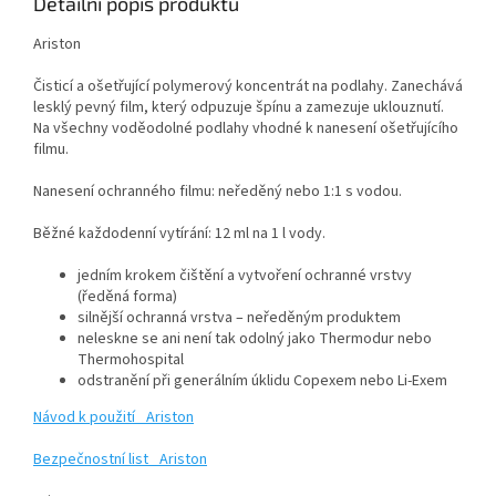
Detailní popis produktu
Ariston
Čisticí a ošetřující polymerový koncentrát na podlahy. Zanechává
lesklý pevný film, který odpuzuje špínu a zamezuje uklouznutí.
Na všechny voděodolné podlahy vhodné k nanesení ošetřujícího
filmu.
Nanesení ochranného filmu: neředěný nebo 1:1 s vodou.
Běžné každodenní vytírání: 12 ml na 1 l vody.
jedním krokem čištění a vytvoření ochranné vrstvy
(ředěná forma)
silnější ochranná vrstva – neředěným produktem
neleskne se ani není tak odolný jako Thermodur nebo
Thermohospital
odstranění při generálním úklidu Copexem nebo Li-Exem
Návod k použití_ Ariston
Bezpečnostní list_ Ariston