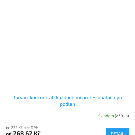
Torvan-koncentrát, každodenní profesionální mytí
podlah
Skladem
(>50 ks)
Průměrné
hodnocení
od 222 Kč bez DPH
produktu
268,62 Kč
od
je
DETAIL