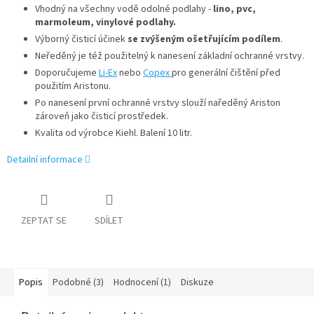
Vhodný na všechny vodě odolné podlahy -
lino, pvc,
marmoleum, vinylové podlahy.
Výborný čisticí účinek
se zvýšeným ošetřujícím podílem
.
Neředěný je též použitelný k nanesení základní ochranné vrstvy.
Doporučujeme
Li-Ex
nebo
Copex
pro generální čištění před
použitím Aristonu.
Po nanesení první ochranné vrstvy slouží naředěný Ariston
zároveň jako čisticí prostředek.
Kvalita od výrobce Kiehl. Balení 10 litr.
Detailní informace
ZEPTAT SE
SDÍLET
Popis
Podobné (3)
Hodnocení (1)
Diskuze