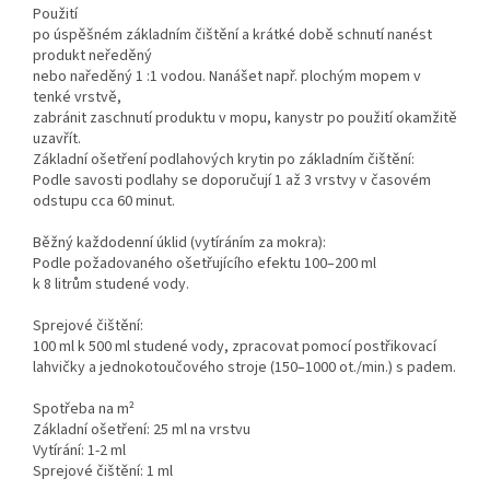
Použití
po úspěšném základním čištění a krátké době schnutí nanést
produkt neředěný
nebo naředěný 1 :1 vodou. Nanášet např. plochým mopem v
tenké vrstvě,
zabránit zaschnutí produktu v mopu, kanystr po použití okamžitě
uzavřít.
Základní ošetření podlahových krytin po základním čištění:
Podle savosti podlahy se doporučují 1 až 3 vrstvy v časovém
odstupu cca 60 minut.
Běžný každodenní úklid (vytíráním za mokra):
Podle požadovaného ošetřujícího efektu 100–200 ml
k 8 litrům studené vody.
Sprejové čištění:
100 ml k 500 ml studené vody, zpracovat pomocí postřikovací
lahvičky a jednokotoučového stroje (150–1000 ot./min.) s padem.
Spotřeba na m²
Základní ošetření: 25 ml na vrstvu
Vytírání: 1-2 ml
Sprejové čištění: 1 ml