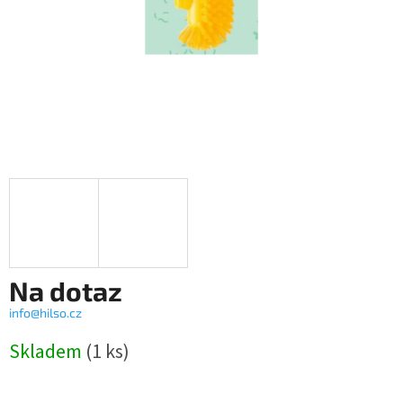
Na dotaz
info@hilso.cz
Měrná
Skladem
(1 ks)
cena: