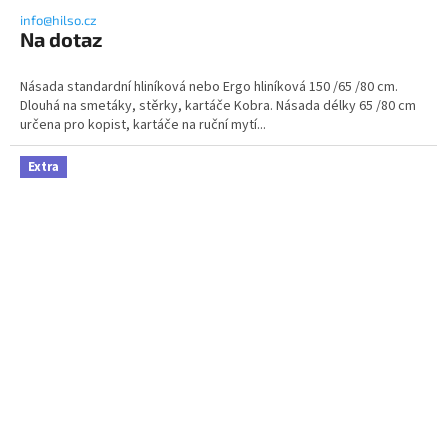
info@hilso.cz
Na dotaz
Násada standardní hliníková nebo Ergo hliníková 150 /65 /80 cm.
Dlouhá na smetáky, stěrky, kartáče Kobra. Násada délky 65 /80 cm
určena pro kopist, kartáče na ruční mytí...
Extra