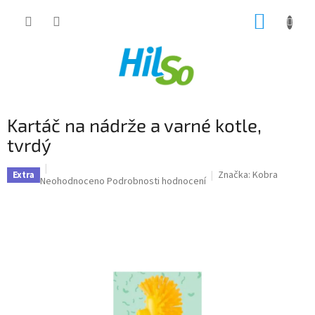
Přejít
NÁKUP
na
obsah
KOŠÍK
Kartáč na nádrže a varné kotle,
tvrdý
Značka:
Kobra
Extra
Průměrné
Neohodnoceno
Podrobnosti hodnocení
hodnocení
produktu
je
0,0
z
5
hvězdiček.