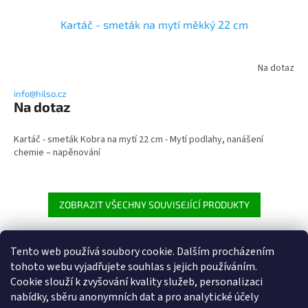
Kartáč - smeták na mytí měkký 22 cm
Na dotaz
info@hilso.cz
Na dotaz
Kartáč - smeták Kobra na mytí 22 cm - Mytí podlahy, nanášení
chemie – napěnování
ZOBRAZIT VŠECHNY SOUVISEJÍCÍ PRODUKTY
Tento web používá soubory cookie. Dalším procházením
Z
tohoto webu vyjadřujete souhlas s jejich používáním.
á
Cookie
slouží k zvyšování kvality služeb, personalizaci
Heureka.cz
p
nabídky, sběru anonymních dat a pro analytické účely