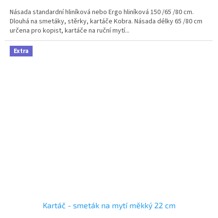
Násada standardní hliníková nebo Ergo hliníková 150 /65 /80 cm.
Dlouhá na smetáky, stěrky, kartáče Kobra. Násada délky 65 /80 cm
určena pro kopist, kartáče na ruční mytí...
Extra
Kartáč - smeták na mytí měkký 22 cm