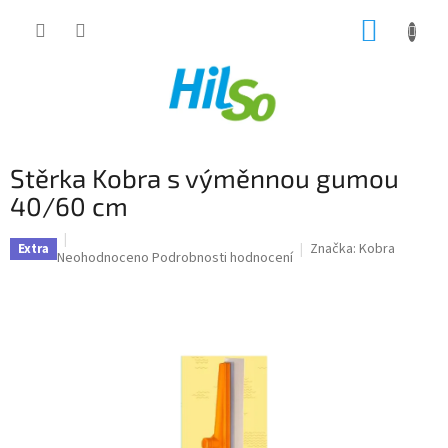
Přejít
NÁKUP
na
obsah
KOŠÍK
Stěrka Kobra s výměnnou gumou
40/60 cm
Značka:
Kobra
Extra
Průměrné
Neohodnoceno
Podrobnosti hodnocení
hodnocení
produktu
je
0,0
z
5
hvězdiček.