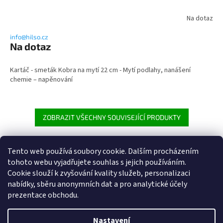
Na dotaz
info@hilso.cz
Na dotaz
Kartáč - smeták Kobra na mytí 22 cm - Mytí podlahy, nanášení
chemie – napěnování
ZOBRAZIT VŠECHNY SOUVISEJÍCÍ PRODUKTY
Tento web používá soubory cookie. Dalším procházením
Z
tohoto webu vyjadřujete souhlas s jejich používáním.
á
Cookie
slouží k zvyšování kvality služeb, personalizaci
Heureka.cz
p
nabídky, sběru anonymních dat a pro analytické účely
a
prezentace obchodu.
t
í
Nastavení