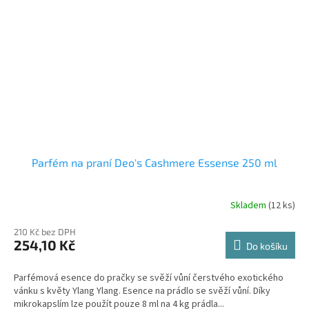
Parfém na praní Deo's Cashmere Essense 250 ml
Skladem
(12 ks)
Průměrné
hodnocení
210 Kč bez DPH
produktu
254,10 Kč
je
Do košíku
5,0
z
Parfémová esence do pračky se svěží vůní čerstvého exotického
5
vánku s květy Ylang Ylang. Esence na prádlo se svěží vůní. Díky
hvězdiček.
mikrokapslím lze použít pouze 8 ml na 4 kg prádla...