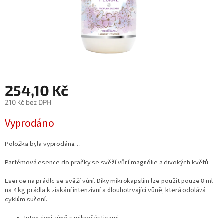
254,10 Kč
210 Kč bez DPH
Měrná
Vyprodáno
cena:
Položka byla vyprodána…
Parfémová esence do pračky se svěží vůní magnólie a divokých květů.
Esence na prádlo se svěží vůní. Díky mikrokapslím lze použít pouze 8 ml
na 4 kg prádla k získání intenzivní a dlouhotrvající vůně, která odolává
cyklům sušení.