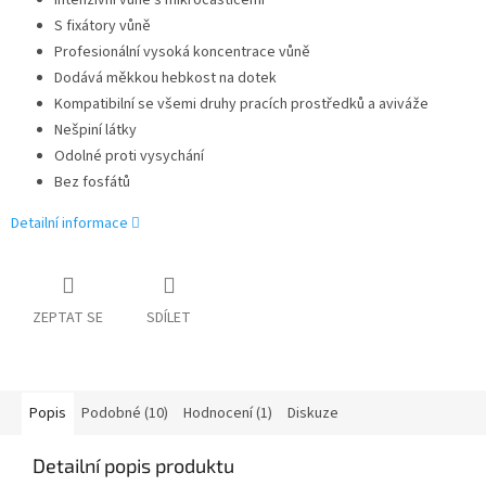
Intenzivní vůně s mikročásticemi
S fixátory vůně
Profesionální vysoká koncentrace vůně
Dodává měkkou hebkost na dotek
Kompatibilní se všemi druhy pracích prostředků a aviváže
Nešpiní látky
Odolné proti vysychání
Bez fosfátů
Detailní informace
ZEPTAT SE
SDÍLET
Popis
Podobné (10)
Hodnocení (1)
Diskuze
Detailní popis produktu