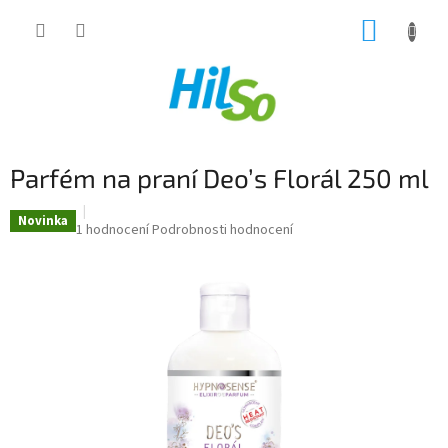
Přejít
NÁKUP
na
obsah
KOŠÍK
Parfém na praní Deo’s Florál 250 ml
Novinka
Průměrné
1 hodnocení
Podrobnosti hodnocení
hodnocení
produktu
je
5,0
z
5
hvězdiček.