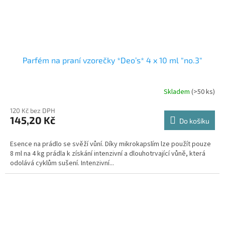
Parfém na praní vzorečky *Deo’s* 4 x 10 ml "no.3"
Skladem
(>50 ks)
Průměrné
hodnocení
120 Kč bez DPH
produktu
145,20 Kč
je
Do košíku
5,0
z
Esence na prádlo se svěží vůní. Díky mikrokapslím lze použít pouze
5
8 ml na 4 kg prádla k získání intenzivní a dlouhotrvající vůně, která
hvězdiček.
odolává cyklům sušení. Intenzivní...