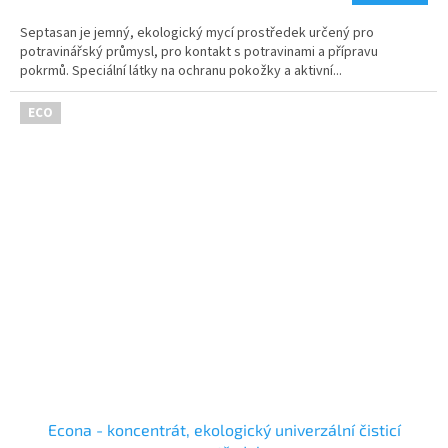
5,0
z
Septasan je jemný, ekologický mycí prostředek určený pro
5
potravinářský průmysl, pro kontakt s potravinami a přípravu
hvězdiček.
pokrmů. Speciální látky na ochranu pokožky a aktivní...
ECO
Econa - koncentrát, ekologický univerzální čisticí