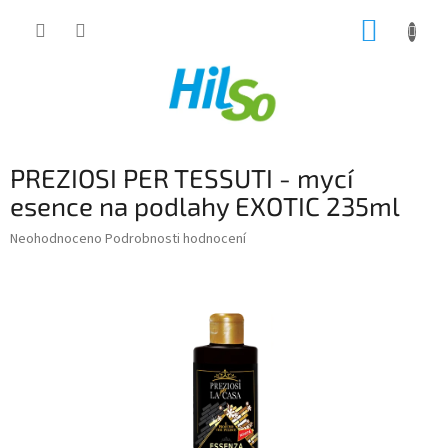
Přejít
NÁKUP
na
obsah
KOŠÍK
PREZIOSI PER TESSUTI - mycí
esence na podlahy EXOTIC 235ml
Průměrné
Neohodnoceno
Podrobnosti hodnocení
hodnocení
produktu
je
0,0
z
5
hvězdiček.