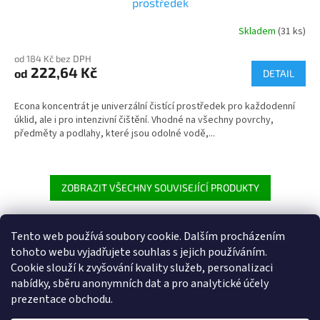
prostředek
Skladem
(31 ks)
od 184 Kč bez DPH
222,64 Kč
od
DETAIL
Econa koncentrát je univerzální čistící prostředek pro každodenní
úklid, ale i pro intenzivní čištění. Vhodné na všechny povrchy,
předměty a podlahy, které jsou odolné vodě,...
ZOBRAZIT VŠECHNY SOUVISEJÍCÍ PRODUKTY
Tento web používá soubory cookie. Dalším procházením
Z
tohoto webu vyjadřujete souhlas s jejich používáním.
á
Cookie
slouží k zvyšování kvality služeb, personalizaci
Heureka.cz
p
nabídky, sběru anonymních dat a pro analytické účely
a
prezentace obchodu.
t