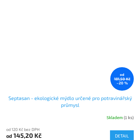
od
181,50 Kč
–20 %
Septasan - ekologické mýdlo určené pro potravinářský
průmysl
Skladem
(1 ks)
Průměrné
hodnocení
od 120 Kč bez DPH
produktu
145,20 Kč
od
je
DETAIL